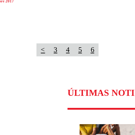
bre 2017
<
3
4
5
6
ÚLTIMAS NOTI