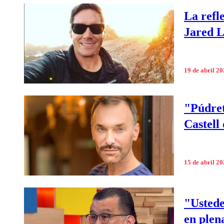
La refl
Jared L
19 de abril 2
"Púdret
Castell
15 de abril 2
"Ustede
en plen