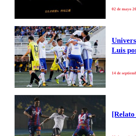
02 de mayo 2
Univers
Luis po
14 de septiem
[Relato