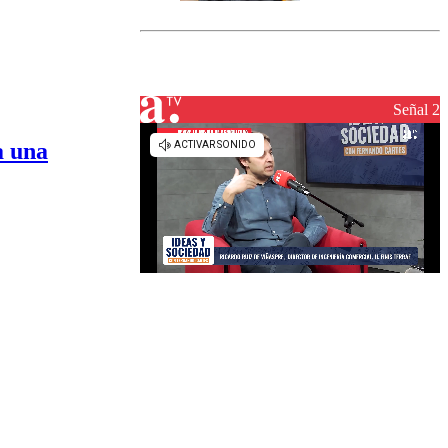
marcada por
el fin de la
tramitación
del proyecto
de
reconstrucción
Señal 2
a una