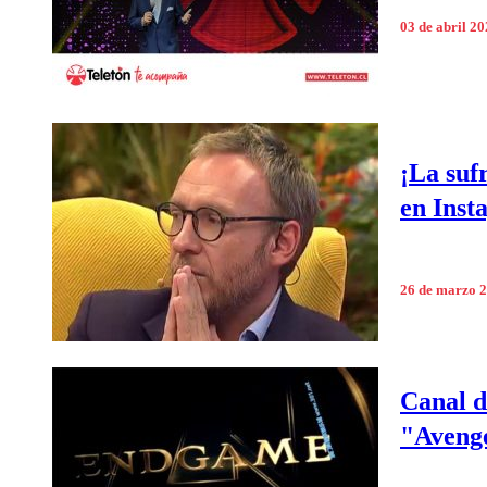
03 de abril 2
¡La suf
en Inst
26 de marzo 
Canal d
"Aveng