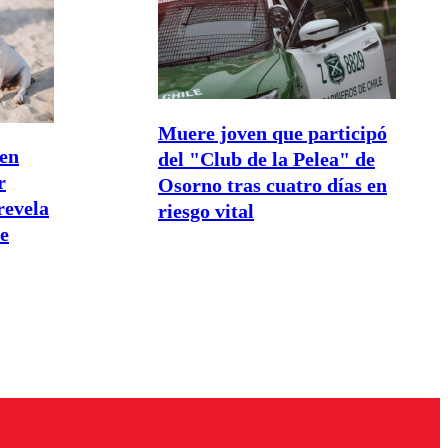
Muere joven que participó
 en
del "Club de la Pelea" de
r
Osorno tras cuatro días en
revela
riesgo vital
de