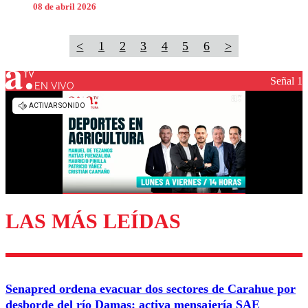
08 de abril 2026
<
1
2
3
4
5
6
>
Señal 1
EN VIVO
LAS MÁS LEÍDAS
Senapred ordena evacuar dos sectores de Carahue por
desborde del río Damas: activa mensajería SAE