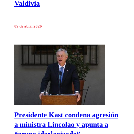
Valdivia
09 de abril 2026
Presidente Kast condena agresión
a ministra Lincolao y apunta a
“grupo ideologizado”