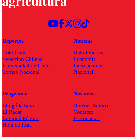
Deportes
Noticias
Colo Colo
Dato Practico
Seleccion Chilena
Economía
Universidad de Chile
Internacional
Torneo Nacional
Nacional
Programas
Nosotros
LLegó la hora
Quienes Somos
El Radar
Contacto
Enfoqué Público
Frecuencias
Hoja de Ruta