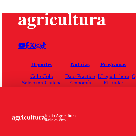
Deportes
Noticias
Programas
Colo Colo
Dato Practico
LLegó la hora
Q
Seleccion Chilena
Economía
El Radar
Universidad de Chile
Internacional
Enfoqué Público
Torneo Nacional
Nacional
Hoja de Ruta
Radio Agricultura
Radio en Vivo