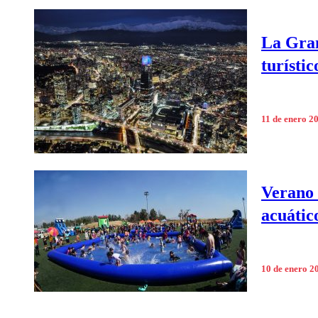
La Gran
turísti
11 de enero 2
Verano 
acuátic
10 de enero 2