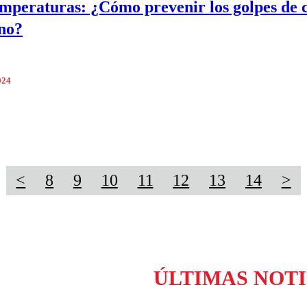
emperaturas: ¿Cómo prevenir los golpes de 
no?
024
<
8
9
10
11
12
13
14
>
ÚLTIMAS NOTI