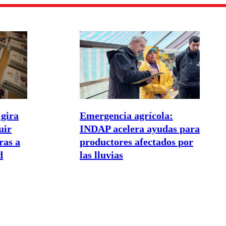
gira
Emergencia agrícola:
uir
INDAP acelera ayudas para
as a
productores afectados por
d
las lluvias