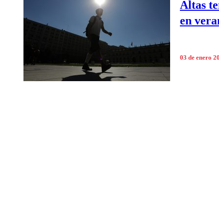
Altas t
en vera
03 de enero 2