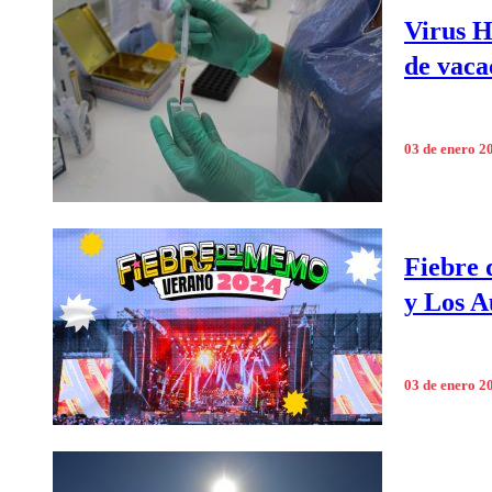
Virus H
de vaca
03 de enero 2
Fiebre 
y Los A
03 de enero 2