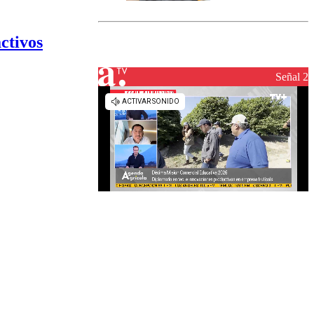
marcada por
el fin de la
tramitación
ctivos
del proyecto
de
reconstrucción
Señal 2