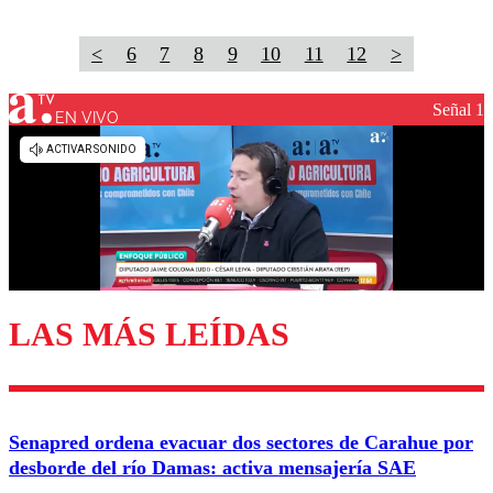
<
6
7
8
9
10
11
12
>
Señal 1
EN VIVO
LAS MÁS LEÍDAS
Senapred ordena evacuar dos sectores de Carahue por
desborde del río Damas: activa mensajería SAE