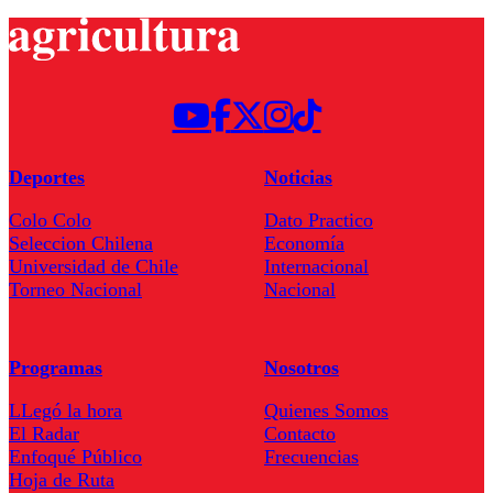
Deportes
Noticias
Colo Colo
Dato Practico
Seleccion Chilena
Economía
Universidad de Chile
Internacional
Torneo Nacional
Nacional
Programas
Nosotros
LLegó la hora
Quienes Somos
El Radar
Contacto
Enfoqué Público
Frecuencias
Hoja de Ruta