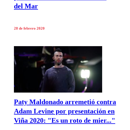
del Mar
28 de febrero 2020
Paty Maldonado arremetió contra
Adam Levine por presentación en
Viña 2020: "Es un roto de mier..."