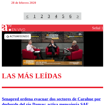
28 de febrero 2020
<
1
2
3
4
5
6
>
Señal 1
EN VIVO
LAS MÁS LEÍDAS
Senapred ordena evacuar dos sectores de Carahue por
desborde del río Damas: activa mensajería SAE