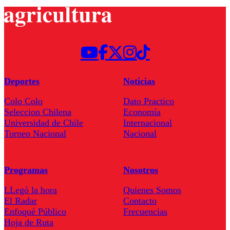
Deportes
Noticias
Colo Colo
Dato Practico
Seleccion Chilena
Economía
Universidad de Chile
Internacional
Torneo Nacional
Nacional
Programas
Nosotros
LLegó la hora
Quienes Somos
El Radar
Contacto
Enfoqué Público
Frecuencias
Hoja de Ruta