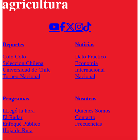
Deportes
Noticias
Colo Colo
Dato Practico
Seleccion Chilena
Economía
Universidad de Chile
Internacional
Torneo Nacional
Nacional
Programas
Nosotros
LLegó la hora
Quienes Somos
El Radar
Contacto
Enfoqué Público
Frecuencias
Hoja de Ruta