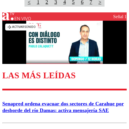
<
1
2
3
4
5
6
7
>
Señal 1
EN VIVO
LAS MÁS LEÍDAS
Senapred ordena evacuar dos sectores de Carahue por
desborde del río Damas: activa mensajería SAE