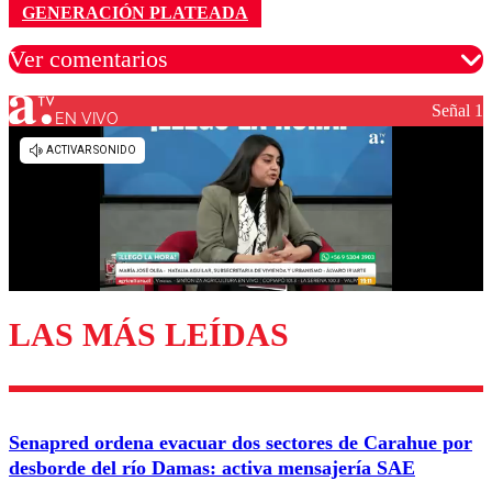
GENERACIÓN PLATEADA
Ver comentarios
Señal 1
EN VIVO
Los comentarios son moderados para garantizar un
diálogo respetuoso.
Nombre
Correo
LAS MÁS LEÍDAS
Enviar comentario
Senapred ordena evacuar dos sectores de Carahue por
desborde del río Damas: activa mensajería SAE