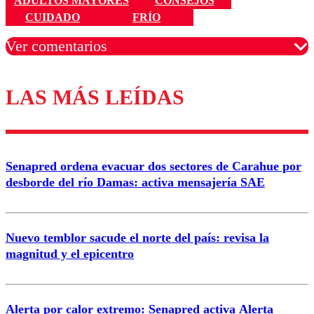
ADULTOS MAYORES
CONSEJOS
CUIDADO
FRÍO
Ver comentarios
LAS MÁS LEÍDAS
Los comentarios son moderados para garantizar un
diálogo respetuoso.
Nombre
Senapred ordena evacuar dos sectores de Carahue por
Correo
desborde del río Damas: activa mensajería SAE
Nuevo temblor sacude el norte del país: revisa la
magnitud y el epicentro
Enviar comentario
Alerta por calor extremo: Senapred activa Alerta