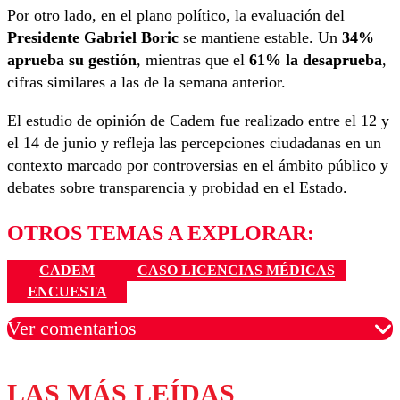
Por otro lado, en el plano político, la evaluación del
Presidente Gabriel Boric
se mantiene estable. Un
34%
aprueba su gestión
, mientras que el
61% la desaprueba
,
cifras similares a las de la semana anterior.
El estudio de opinión de Cadem fue realizado entre el 12 y
el 14 de junio y refleja las percepciones ciudadanas en un
contexto marcado por controversias en el ámbito público y
debates sobre transparencia y probidad en el Estado.
OTROS TEMAS A EXPLORAR:
CADEM
CASO LICENCIAS MÉDICAS
ENCUESTA
Ver comentarios
LAS MÁS LEÍDAS
Los comentarios son moderados para garantizar un