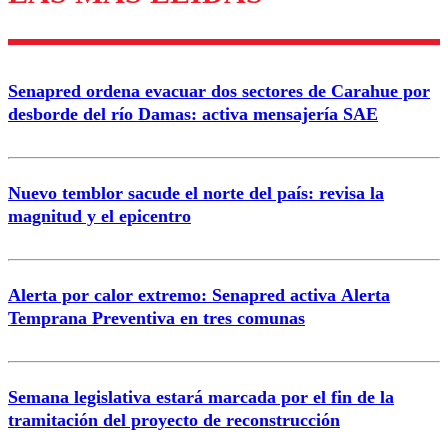
diálogo respetuoso.
Nombre
Senapred ordena evacuar dos sectores de Carahue por
Correo
desborde del río Damas: activa mensajería SAE
Nuevo temblor sacude el norte del país: revisa la
magnitud y el epicentro
Enviar comentario
Alerta por calor extremo: Senapred activa Alerta
Temprana Preventiva en tres comunas
Semana legislativa estará marcada por el fin de la
tramitación del proyecto de reconstrucción