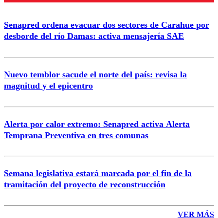
Senapred ordena evacuar dos sectores de Carahue por
Correo
desborde del río Damas: activa mensajería SAE
Nuevo temblor sacude el norte del país: revisa la
magnitud y el epicentro
Enviar comentario
Alerta por calor extremo: Senapred activa Alerta
Temprana Preventiva en tres comunas
Semana legislativa estará marcada por el fin de la
tramitación del proyecto de reconstrucción
VER MÁS