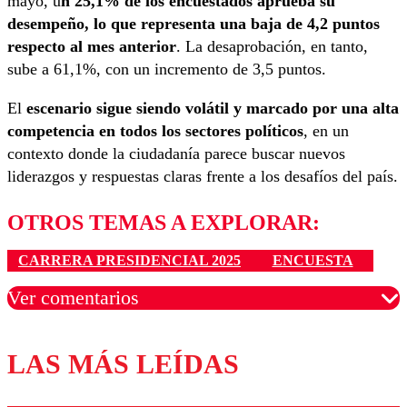
mayo, u
n 25,1% de los encuestados aprueba su
desempeño, lo que representa una baja de 4,2 puntos
respecto al mes anterior
. La desaprobación, en tanto,
sube a 61,1%, con un incremento de 3,5 puntos.
El
escenario sigue siendo volátil y marcado por una alta
competencia en todos los sectores políticos
, en un
contexto donde la ciudadanía parece buscar nuevos
liderazgos y respuestas claras frente a los desafíos del país.
OTROS TEMAS A EXPLORAR:
CARRERA PRESIDENCIAL 2025
ENCUESTA
Ver comentarios
LAS MÁS LEÍDAS
Los comentarios son moderados para garantizar un
diálogo respetuoso.
Nombre