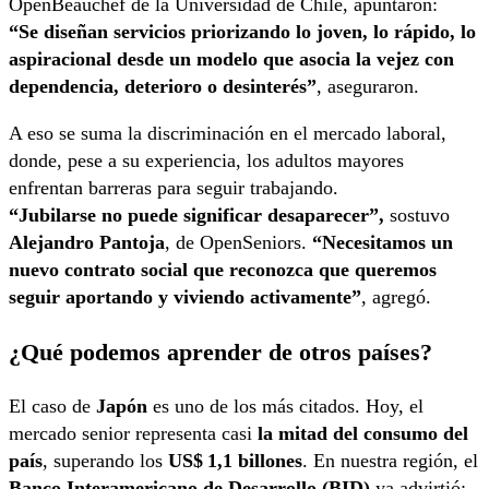
OpenBeauchef de la Universidad de Chile, apuntaron:
“Se diseñan servicios priorizando lo joven, lo rápido, lo
aspiracional desde un modelo que asocia la vejez con
dependencia, deterioro o desinterés”
, aseguraron.
A eso se suma la discriminación en el mercado laboral,
donde, pese a su experiencia, los adultos mayores
enfrentan barreras para seguir trabajando.
“Jubilarse no puede significar desaparecer”,
sostuvo
Alejandro Pantoja
, de OpenSeniors.
“Necesitamos un
nuevo contrato social que reconozca que queremos
seguir aportando y viviendo activamente”
, agregó.
¿Qué podemos aprender de otros países?
El caso de
Japón
es uno de los más citados. Hoy, el
mercado senior representa casi
la mitad del consumo del
país
, superando los
US$ 1,1 billones
. En nuestra región, el
Banco Interamericano de Desarrollo (BID)
ya advirtió: