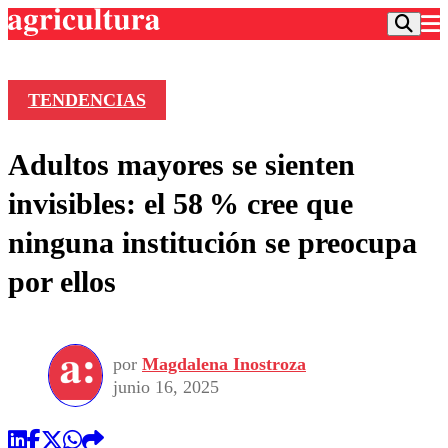
TENDENCIAS
Podcast
Adultos mayores se sienten
Frecuencias
Agricultura TV
invisibles: el 58 % cree que
Deportes
ninguna institución se preocupa
Entretención
Colo Colo
Noticias
por ellos
Motor
Vida Social
Otros Deportes
Dato Practico
Publicaciones en medios
Seleccion Chilena
Economía
Opinión
Torneo Internacional
Internacional
por
Magdalena Inostroza
Programas
Torneo Nacional
Nacional
junio 16, 2025
Comercial
Universidad Católica
Política
Universidad de Chile
Sustentabilidad