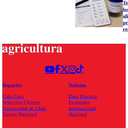
Te
lo
al
pr
re
Deportes
Noticias
Colo Colo
Dato Practico
Seleccion Chilena
Economía
Universidad de Chile
Internacional
Torneo Nacional
Nacional