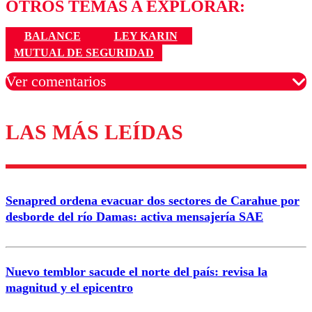
OTROS TEMAS A EXPLORAR:
BALANCE
LEY KARIN
MUTUAL DE SEGURIDAD
Ver comentarios
LAS MÁS LEÍDAS
Los comentarios son moderados para garantizar un
diálogo respetuoso.
Nombre
Senapred ordena evacuar dos sectores de Carahue por
Correo
desborde del río Damas: activa mensajería SAE
Nuevo temblor sacude el norte del país: revisa la
magnitud y el epicentro
Enviar comentario