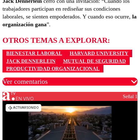
Jack Dennerlein
cerró con una invitación: “Cuando los
trabajadores participan en rediseñar sus condiciones
laborales, se sienten empoderados. Y cuando eso ocurre,
la
organización gana
”.
OTROS TEMAS A EXPLORAR:
BIENESTAR LABORAL
HARVARD UNIVERSITY
JACK DENNERLEIN
MUTUAL DE SEGURIDAD
PRODUCTIVIDAD ORGANIZACIONAL
Ver comentarios
Señal 1
EN VIVO
Los comentarios son moderados para garantizar un
diálogo respetuoso.
Nombre
Correo