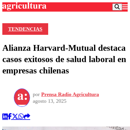
TENDENCIAS
Podcast
Alianza Harvard-Mutual destaca
Frecuencias
Agricultura TV
casos exitosos de salud laboral en
Deportes
empresas chilenas
Entretención
Colo Colo
Noticias
Motor
Vida Social
Otros Deportes
Dato Practico
Publicaciones en medios
por
Prensa Radio Agricultura
Seleccion Chilena
Economía
Opinión
agosto 13, 2025
Torneo Internacional
Internacional
Programas
Torneo Nacional
Nacional
Comercial
Universidad Católica
Política
Universidad de Chile
Sustentabilidad