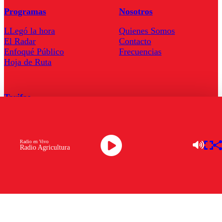
Programas
Nosotros
LLegó la hora
Quienes Somos
El Radar
Contacto
Enfoqué Público
Frecuencias
Hoja de Ruta
Tarifas
Comercial
Tarifas Servel Radio
Radio en Vivo
Radio Agricultura
Radio en Vivo
TV en Vivo
Descarga la APP