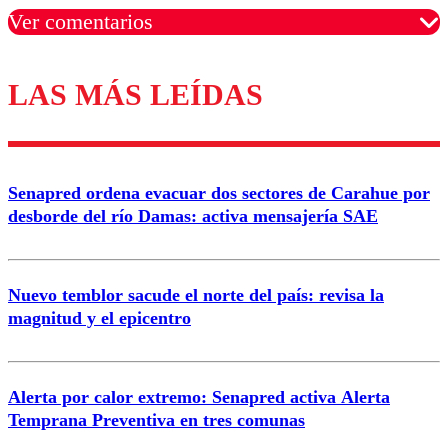
Ver comentarios
LAS MÁS LEÍDAS
Los comentarios son moderados para garantizar un
diálogo respetuoso.
Nombre
Senapred ordena evacuar dos sectores de Carahue por
Correo
desborde del río Damas: activa mensajería SAE
Nuevo temblor sacude el norte del país: revisa la
magnitud y el epicentro
Enviar comentario
Alerta por calor extremo: Senapred activa Alerta
Temprana Preventiva en tres comunas