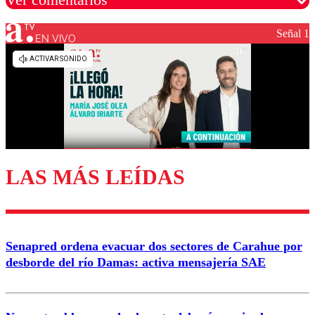
Señal 1
EN VIVO
Los comentarios son moderados para garantizar un
diálogo respetuoso.
Nombre
Correo
LAS MÁS LEÍDAS
Enviar comentario
Senapred ordena evacuar dos sectores de Carahue por
desborde del río Damas: activa mensajería SAE