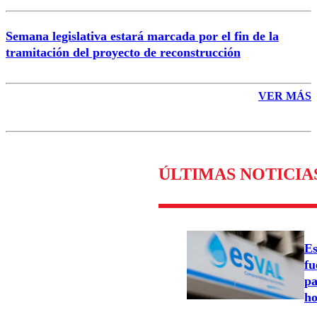
Semana legislativa estará marcada por el fin de la
tramitación del proyecto de reconstrucción
VER MÁS
ÚLTIMAS NOTICIA
Es
fu
pa
ho