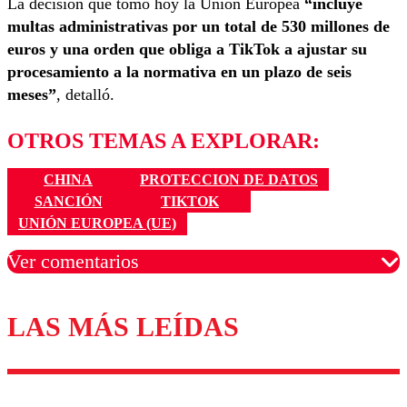
La decisión que tomó hoy la Unión Europea
“incluye
multas administrativas por un total de 530 millones de
euros y una orden que obliga a TikTok a ajustar su
procesamiento a la normativa en un plazo de seis
meses”
, detalló.
OTROS TEMAS A EXPLORAR:
CHINA
PROTECCION DE DATOS
SANCIÓN
TIKTOK
UNIÓN EUROPEA (UE)
Ver comentarios
LAS MÁS LEÍDAS
Los comentarios son moderados para garantizar un
diálogo respetuoso.
Nombre