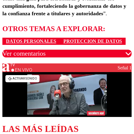
cumplimiento, fortaleciendo la gobernanza de datos y
la confianza frente a titulares y autoridades
”.
OTROS TEMAS A EXPLORAR:
DATOS PERSONALES
PROTECCION DE DATOS
Ver comentarios
Señal 1
EN VIVO
Los comentarios son moderados para garantizar un
diálogo respetuoso.
Nombre
Correo
LAS MÁS LEÍDAS