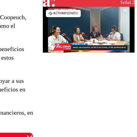
reconstrucción
Señal 2
n Coopeuch,
como el
beneficios
 estos
oyar a sus
neficios en
inancieros, en