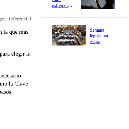
extremo:
Senapred
activa Alerta
en Referencial
Temprana
Preventiva en
Semana
en la que más
tres comunas
legislativa
estará
marcada por
ara elegir la
el fin de la
tramitación
del proyecto
de
 necesario
reconstrucción
omo la Clave
 pasos.