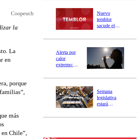
desborde del
río Damas:
Coopeuch
Nuevo
activa
temblor
mensajería
sacude el
dizar la
SAE
norte del país:
revisa la
magnitud y el
sto. La
epicentro
Alerta por
calor
ar en
extremo:
Senapred
activa Alerta
era, porque
Temprana
Preventiva en
familias”,
Semana
tres comunas
legislativa
estará
marcada por
 que más
el fin de la
tramitación
os
del proyecto
 en Chile”,
de