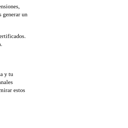
ensiones,
s generar un
ertificados.
.
a y tu
anales
 mirar estos