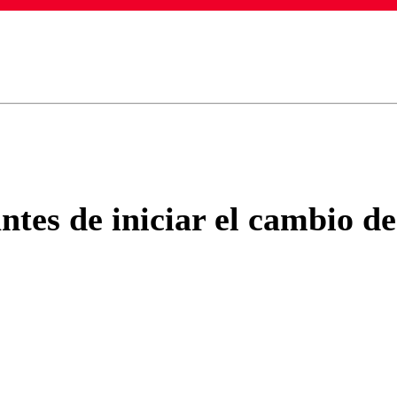
ados para garantizar un diálogo respetuoso.
Correo
Enviar c
ntes de iniciar el cambio d