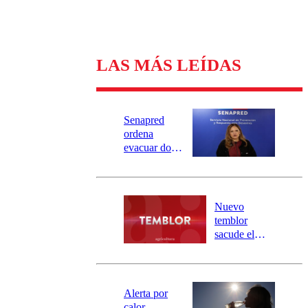
LAS MÁS LEÍDAS
Senapred
ordena
evacuar dos
sectores de
Carahue por
desborde del
río Damas:
Nuevo
activa
temblor
mensajería
sacude el
SAE
norte del país:
revisa la
magnitud y el
epicentro
Alerta por
calor