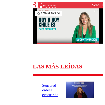
Universidad Católica
Política
Señal 1
Universidad de Chile
Sustentabilidad
EN VIVO
LAS MÁS LEÍDAS
Senapred
ordena
evacuar dos
sectores de
Carahue por