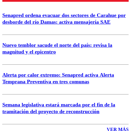
Senapred ordena evacuar dos sectores de Carahue por
Correo
desborde del río Damas: activa mensajería SAE
Nuevo temblor sacude el norte del país: revisa la
magnitud y el epicentro
Enviar comentario
Alerta por calor extremo: Senapred activa Alerta
Temprana Preventiva en tres comunas
Semana legislativa estará marcada por el fin de la
tramitación del proyecto de reconstrucción
VER MÁS