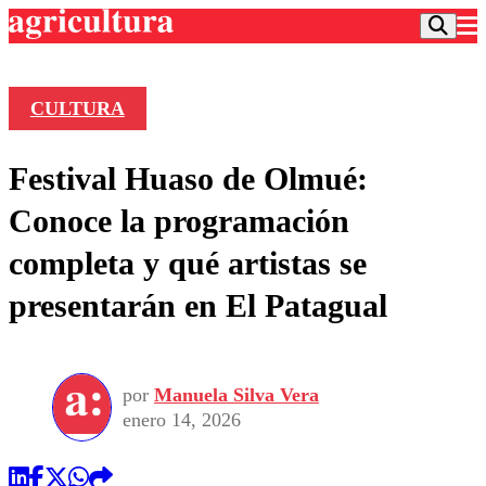
CULTURA
Podcast
Festival Huaso de Olmué:
Frecuencias
Agricultura TV
Conoce la programación
Deportes
completa y qué artistas se
Entretención
Colo Colo
Noticias
presentarán en El Patagual
Motor
Vida Social
Otros Deportes
Dato Practico
Publicaciones en medios
Seleccion Chilena
Economía
Opinión
Torneo Internacional
Internacional
por
Manuela Silva Vera
Programas
Torneo Nacional
Nacional
enero 14, 2026
Comercial
Universidad Católica
Política
Universidad de Chile
Sustentabilidad