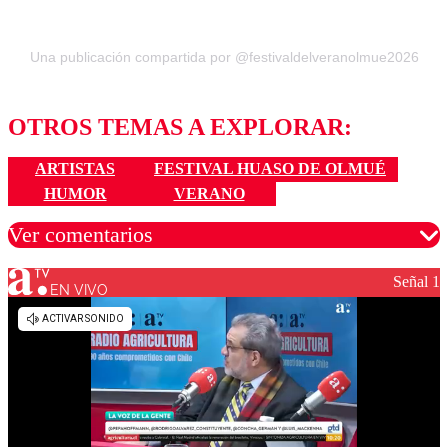
Una publicación compartida por @festivaldelveranolmue2026
OTROS TEMAS A EXPLORAR:
ARTISTAS
FESTIVAL HUASO DE OLMUÉ
HUMOR
VERANO
Ver comentarios
Señal 1
EN VIVO
Los comentarios son moderados para garantizar un
diálogo respetuoso.
Nombre
Correo