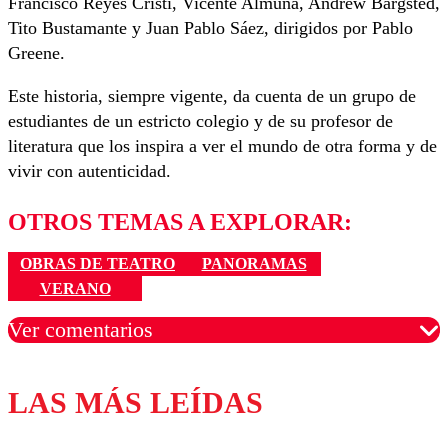
Francisco Reyes Cristi, Vicente Almuna, Andrew Bargsted,
Tito Bustamante y Juan Pablo Sáez, dirigidos por Pablo
Greene.
Este historia, siempre vigente, da cuenta de un grupo de
estudiantes de un estricto colegio y de su profesor de
literatura que los inspira a ver el mundo de otra forma y de
vivir con autenticidad.
OTROS TEMAS A EXPLORAR:
OBRAS DE TEATRO
PANORAMAS
VERANO
Ver comentarios
LAS MÁS LEÍDAS
Los comentarios son moderados para garantizar un
diálogo respetuoso.
Nombre