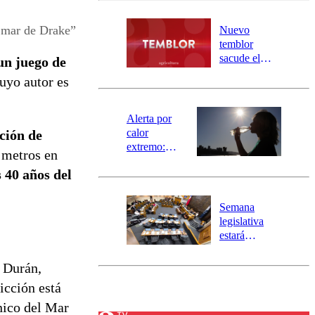
desborde del
río Damas:
 mar de Drake”
Nuevo
activa
temblor
mensajería
sacude el
un juego de
SAE
norte del país:
cuyo autor es
revisa la
magnitud y el
epicentro
Alerta por
calor
ación de
extremo:
 metros en
Senapred
 40 años del
activa Alerta
Temprana
Preventiva en
Semana
tres comunas
legislativa
estará
marcada por
el fin de la
 Durán,
tramitación
icción está
del proyecto
de
nico del Mar