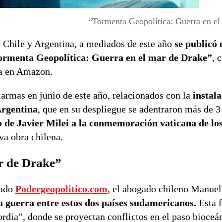
“Tormenta Geopolítica: Guerra en el
re Chile y Argentina, a mediados de este año
se publicó 
“Tormenta Geopolítica: Guerra en el mar de Drake”
, 
da en Amazon.
armas en junio de este año, relacionados con la
instal
Argentina
, que en su despliegue se adentraron más de 3
o de Javier Milei a la conmemoración vaticana de los
eva obra chilena.
r de Drake”
zado
Podergeopolitico.com
, el abogado chileno Manuel
 guerra entre estos dos países sudamericanos.
Esta f
ordia”, donde se proyectan conflictos en el paso bioceá