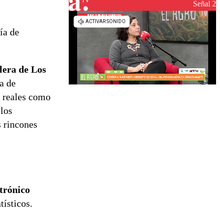
reconstrucción
Señal 2
ía de
lera de Los
a de
e reales como
 los
s rincones
trónico
tísticos.