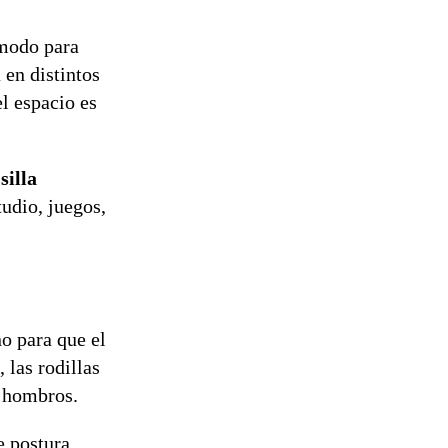
ómodo para
 en distintos
l espacio es
a
silla
tudio, juegos,
no para que el
 las rodillas
s hombros.
e postura