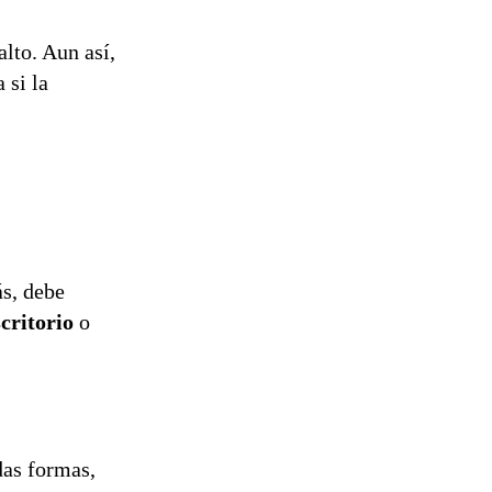
alto. Aun así,
 si la
ás, debe
scritorio
o
das formas,