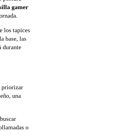
silla gamer
ornada.
 los tapices
a base, las
á durante
 priorizar
ueño, una
 buscar
eollamadas o