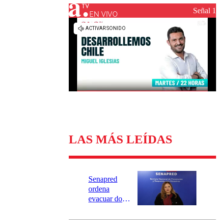
Universidad Católica
Política
Señal 1
Universidad de Chile
Sustentabilidad
EN VIVO
LAS MÁS LEÍDAS
Senapred
ordena
evacuar dos
sectores de
Carahue por