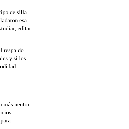
ipo de silla
sladaron esa
tudiar, editar
el respaldo
ies y si los
modidad
ca más neutra
acios
 para