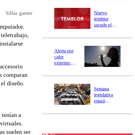
desborde del
río Damas:
Sillas gamer
Nuevo
activa
temblor
mensajería
sacude el
omputador.
SAE
norte del país:
teletrabajo,
revisa la
instalarse
magnitud y el
epicentro
Alerta por
calor
extremo:
 accesorio
Senapred
as comparan
activa Alerta
Temprana
el diseño.
Preventiva en
Semana
tres comunas
legislativa
estará
marcada por
el fin de la
 tenían a
tramitación
virtuales.
del proyecto
de
as suelen ser