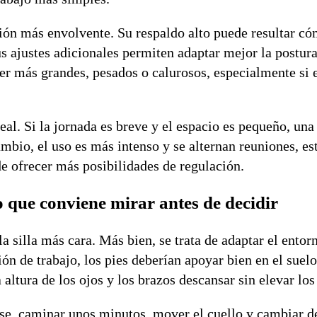
ión más envolvente. Su respaldo alto puede resultar c
 ajustes adicionales permiten adaptar mejor la postura
r más grandes, pesados o calurosos, especialmente si e
real. Si la jornada es breve y el espacio es pequeño, un
ambio, el uso es más intenso y se alternan reuniones, es
e ofrecer más posibilidades de regulación.
 que conviene mirar antes de decidir
a silla más cara. Más bien, se trata de adaptar el entor
n de trabajo, los pies deberían apoyar bien en el suelo,
a altura de los ojos y los brazos descansar sin elevar lo
se, caminar unos minutos, mover el cuello y cambiar d