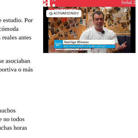
reconstrucción
Señal 2
e estudio. Por
a cómoda
 reales antes
se asociaban
eportiva o más
 muchos
e no todos
uchas horas