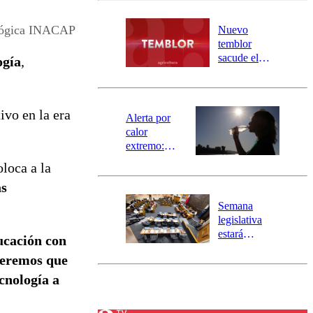
desborde del
río Damas:
lógica INACAP
Nuevo
activa
temblor
mensajería
sacude el
ogía
,
SAE
norte del país:
revisa la
magnitud y el
ivo en la era
epicentro
Alerta por
calor
extremo:
Senapred
oloca a la
activa Alerta
ás
Temprana
Preventiva en
Semana
tres comunas
legislativa
estará
ucación con
marcada por
Queremos que
el fin de la
tramitación
cnología a
del proyecto
de