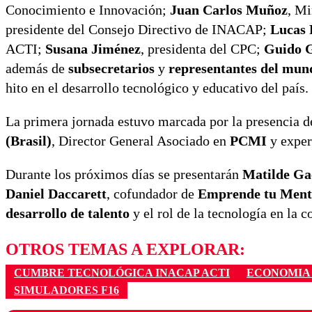
Conocimiento e Innovación;
Juan Carlos Muñoz
, Mi
presidente del Consejo Directivo de INACAP;
Lucas 
ACTI;
Susana Jiménez
, presidenta del CPC;
Guido G
además de
subsecretarios
y
representantes del mun
hito en el desarrollo tecnológico y educativo del país.
La primera jornada estuvo marcada por la presencia d
(Brasil)
, Director General Asociado en
PCMI
y exper
Durante los próximos días se presentarán
Matilde Ga
Daniel Daccarett
, cofundador de
Emprende tu Ment
desarrollo de talento
y el rol de la tecnología en la
OTROS TEMAS A EXPLORAR:
CUMBRE TECNOLÓGICA INACAP ACTI
ECONOMIA 
SIMULADORES F16