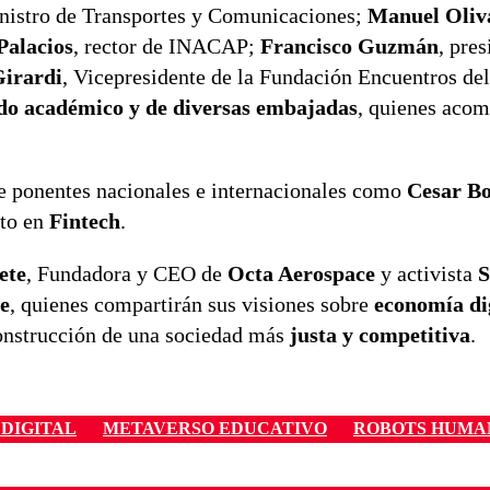
nistro de Transportes y Comunicaciones;
Manuel Oliv
Palacios
, rector de INACAP;
Francisco Guzmán
, pres
irardi
, Vicepresidente de la Fundación Encuentros del
do académico y de diversas embajadas
, quienes acom
e ponentes nacionales e internacionales como
Cesar Bo
to en
Fintech
.
ete
, Fundadora y CEO de
Octa Aerospace
y activista
e
, quienes compartirán sus visiones sobre
economía dig
 construcción de una sociedad más
justa y competitiva
.
DIGITAL
METAVERSO EDUCATIVO
ROBOTS HUMA