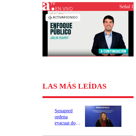
Universidad Católica
Política
Señal 1
Universidad de Chile
Sustentabilidad
EN VIVO
LAS MÁS LEÍDAS
Senapred
ordena
evacuar dos
sectores de
Carahue por