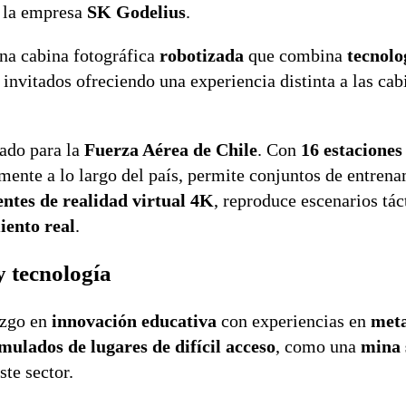
r la empresa
SK Godelius
.
una cabina fotográfica
robotizada
que combina
tecnolo
s invitados ofreciendo una experiencia distinta a las cab
lado para la
Fuerza Aérea de Chile
. Con
16 estaciones
lmente a lo largo del país, permite conjuntos de entren
entes de realidad virtual 4K
, reproduce escenarios tác
iento real
.
 tecnología
azgo en
innovación educativa
con experiencias en
met
mulados de lugares de difícil acceso
, como una
mina 
ste sector.