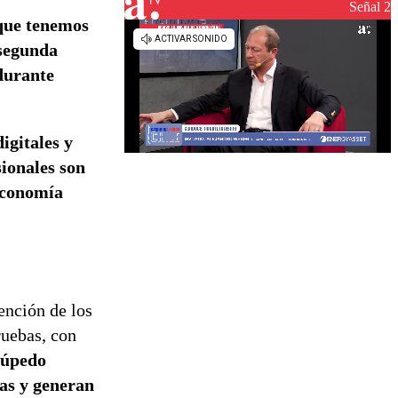
reconstrucción
Señal 2
 que tenemos
 segunda
durante
igitales y
ionales son
 economía
ención de los
ruebas, con
rúpedo
las y generan