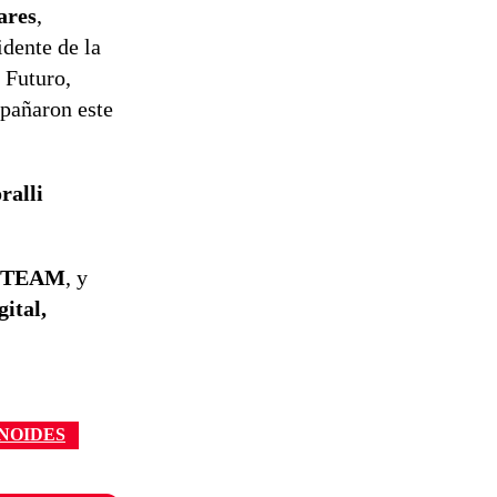
ares
,
idente de la
 Futuro,
pañaron este
ralli
STEAM
, y
ital,
NOIDES