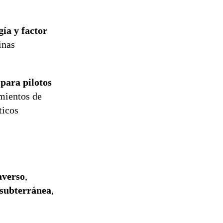
gía y factor
inas
 para pilotos
amientos de
ticos
averso
,
subterránea
,