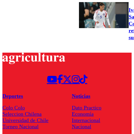
Iv
Sa
Co
re
su
Deportes
Noticias
Colo Colo
Dato Practico
Seleccion Chilena
Economía
Universidad de Chile
Internacional
Torneo Nacional
Nacional