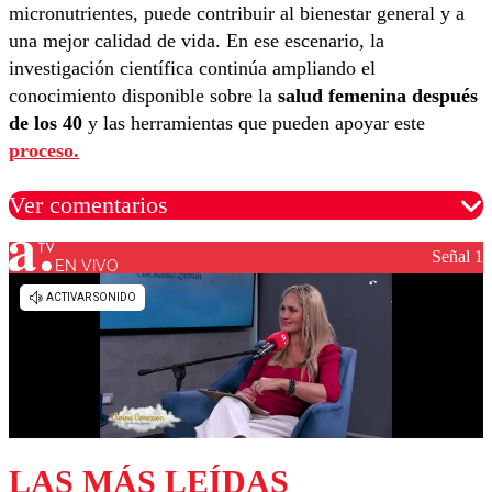
micronutrientes, puede contribuir al bienestar general y a
una mejor calidad de vida. En ese escenario, la
investigación científica continúa ampliando el
conocimiento disponible sobre la
salud femenina después
de los 40
y las herramientas que pueden apoyar este
proceso.
Ver comentarios
Señal 1
EN VIVO
Los comentarios son moderados para garantizar un
diálogo respetuoso.
Nombre
Correo
LAS MÁS LEÍDAS