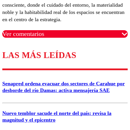
consciente, donde el cuidado del entorno, la materialidad
noble y la habitabilidad real de los espacios se encuentran
en el centro de la estrategia.
Ver comentarios
LAS MÁS LEÍDAS
Los comentarios son moderados para garantizar un
diálogo respetuoso.
Nombre
Senapred ordena evacuar dos sectores de Carahue por
Correo
desborde del río Damas: activa mensajería SAE
Nuevo temblor sacude el norte del país: revisa la
magnitud y el epicentro
Enviar comentario