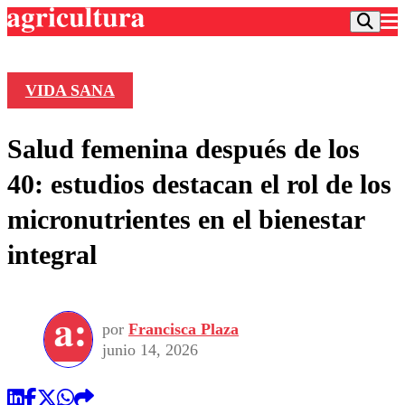
VIDA SANA
Podcast
Salud femenina después de los
Frecuencias
Agricultura TV
40: estudios destacan el rol de los
Deportes
micronutrientes en el bienestar
Entretención
Colo Colo
Noticias
integral
Motor
Vida Social
Otros Deportes
Dato Practico
Publicaciones en medios
Seleccion Chilena
Economía
Opinión
Torneo Internacional
Internacional
por
Francisca Plaza
Programas
Torneo Nacional
Nacional
junio 14, 2026
Comercial
Universidad Católica
Política
Universidad de Chile
Sustentabilidad