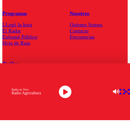
Programas
Nosotros
LLegó la hora
Quienes Somos
El Radar
Contacto
Enfoqué Público
Frecuencias
Hoja de Ruta
Tarifas
Comercial
Tarifas Servel Radio
Radio en Vivo
Radio Agricultura
Radio en Vivo
TV en Vivo
Descarga la APP