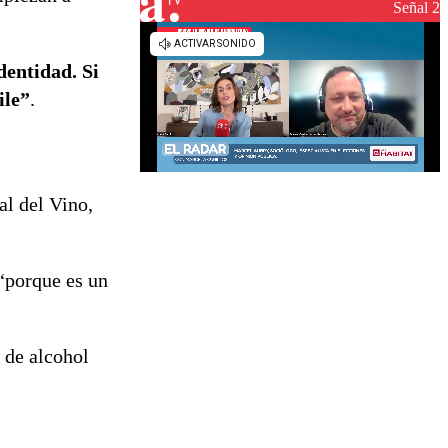
reconstrucción
Señal 2
dentidad. Si
ile”
.
al del Vino,
“porque es un
 de alcohol