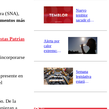
desborde del
río Damas:
Nuevo
ura (SNA),
activa
temblor
mensajería
lementos más
sacude el
SAE
norte del país:
revisa la
magnitud y el
stas Patrias
epicentro
Alerta por
calor
extremo:
Senapred
 incorporarse
activa Alerta
Temprana
Preventiva en
Semana
tres comunas
 presente en
legislativa
estará
el
marcada por
el fin de la
tramitación
ón. De la
del proyecto
de
mpiezan a