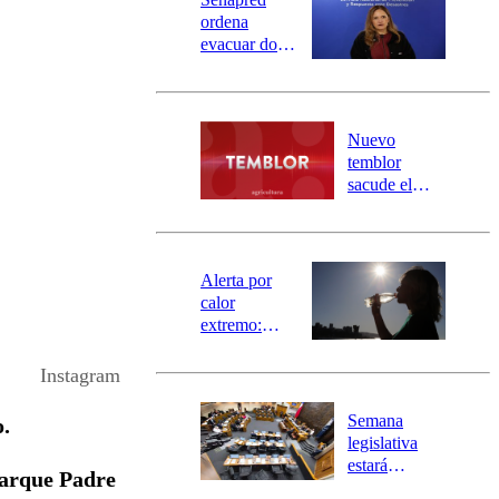
ordena
evacuar dos
sectores de
Carahue por
desborde del
río Damas:
Nuevo
activa
temblor
mensajería
sacude el
SAE
norte del país:
revisa la
magnitud y el
epicentro
Alerta por
calor
extremo:
Senapred
activa Alerta
Instagram
Temprana
Preventiva en
Semana
o.
tres comunas
legislativa
estará
parque Padre
marcada por