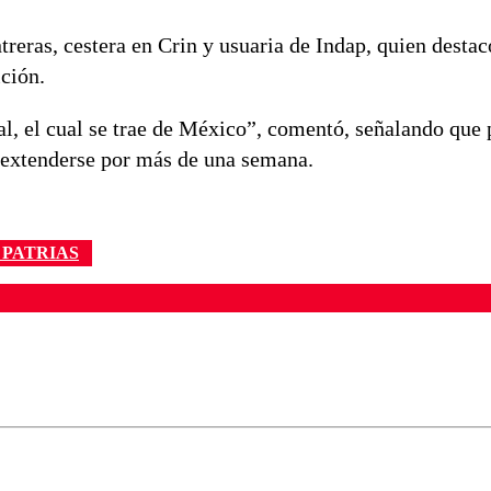
eras, cestera en Crin y usuaria de Indap, quien destacó
ición.
al, el cual se trae de México”, comentó, señalando que 
 extenderse por más de una semana.
 PATRIAS
ados para garantizar un diálogo respetuoso.
Correo