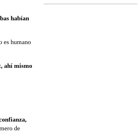
el fin de la
tramitación
del proyecto
mbas habían
de
reconstrucción
o es humano
t, ahí mismo
confianza,
úmero de