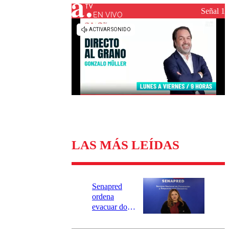
Universidad Católica
Política
Señal 1
Universidad de Chile
Sustentabilidad
EN VIVO
LAS MÁS LEÍDAS
Senapred
ordena
evacuar dos
sectores de
Carahue por