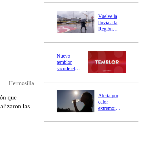
Carahue por
desborde del
río Damas:
Vuelve la
activa
lluvia a la
mensajería
Región
SAE
Metropolitana:
este es el
pronóstico de
la DMC para
Nuevo
este viernes
temblor
sacude el
norte del país:
revisa la
Hermosilla
magnitud y el
epicentro
Alerta por
ión que
calor
alizaron las
extremo:
Senapred
activa Alerta
Temprana
Preventiva en
tres comunas