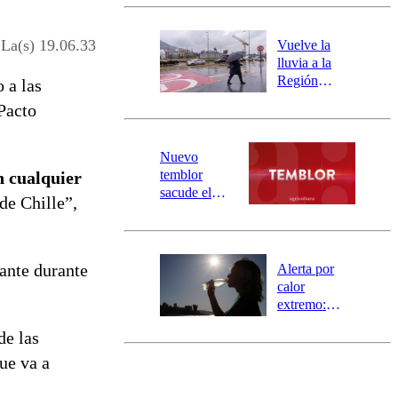
Carahue por
desborde del
río Damas:
 La(s) 19.06.33
Vuelve la
activa
lluvia a la
mensajería
Región
o a las
SAE
Metropolitana:
Pacto
este es el
pronóstico de
la DMC para
Nuevo
este viernes
temblor
n cualquier
sacude el
de Chille”,
norte del país:
revisa la
magnitud y el
epicentro
rante durante
Alerta por
calor
extremo:
Senapred
de las
activa Alerta
Temprana
ue va a
Preventiva en
tres comunas