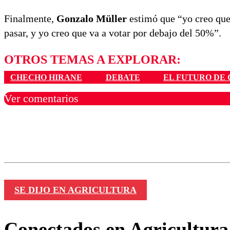
Finalmente,
Gonzalo Müller
estimó que “yo creo que 
pasar, y yo creo que va a votar por debajo del 50%”.
OTROS TEMAS A EXPLORAR:
CHECHO HIRANE
DEBATE
EL FUTURO DE 
Ver comentarios
Los comentarios son moder
Nombre
SE DIJO EN AGRICULTURA
Conectados en Agricultura 