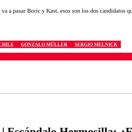
va a pasar Boric y Kast, esos son los dos candidatos q
CHILE
GONZALO MÜLLER
SERGIO MELNICK
ados para garantizar un diálogo respetuoso.
Correo
Enviar c
| Escándalo Hermosilla: ¿E