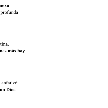
anexo
 profunda
tina,
énes más hay
z
enfatizó:
 un Dios