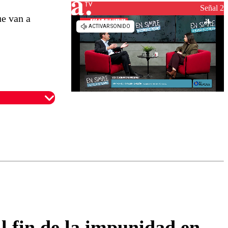
Señal 2
ue van a
omentario
l fin de la impunidad en