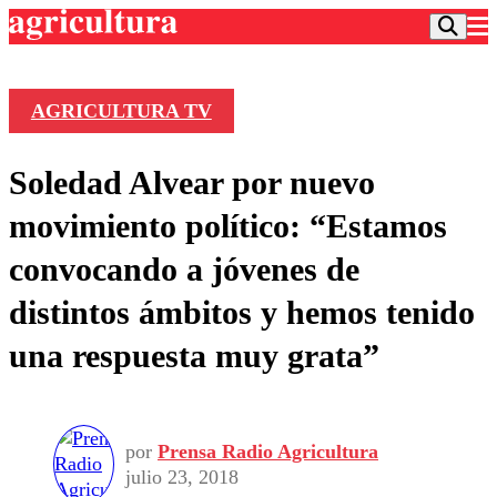
AGRICULTURA TV
Podcast
Soledad Alvear por nuevo
Frecuencias
Agricultura TV
movimiento político: “Estamos
Deportes
convocando a jóvenes de
Entretención
Colo Colo
Noticias
distintos ámbitos y hemos tenido
Motor
Vida Social
Otros Deportes
Dato Practico
una respuesta muy grata”
Publicaciones en medios
Seleccion Chilena
Economía
Opinión
Torneo Internacional
Internacional
Programas
Torneo Nacional
Nacional
Comercial
Universidad Católica
Política
por
Prensa Radio Agricultura
julio 23, 2018
Universidad de Chile
Sustentabilidad