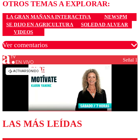
OTROS TEMAS A EXPLORAR:
LA GRAN MAÑANA INTERACTIVA
NEWSPM
SE DIJO EN AGRICULTURA
SOLEDAD ALVEAR
VIDEOS
Ver comentarios
Señal 1
EN VIVO
Los comentarios son moderados para garantizar un
diálogo respetuoso.
Nombre
Correo
LAS MÁS LEÍDAS
Enviar comentario