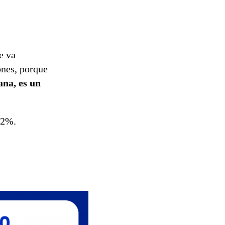
reconstrucción
e va
ones, porque
ana, es un
 2%.