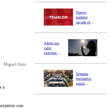
Carahue por
desborde del
río Damas:
Nuevo
activa
temblor
mensajería
sacude el
SAE
norte del país:
revisa la
magnitud y el
epicentro
Alerta por
calor
extremo:
Senapred
activa Alerta
Miguel Ortiz
Temprana
Preventiva en
Semana
tres comunas
legislativa
estará
a y
marcada por
el fin de la
tramitación
del proyecto
ezamos con
de