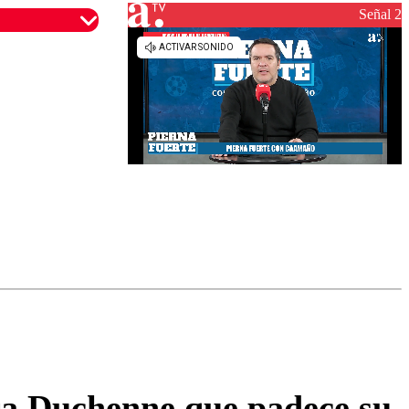
reconstrucción
Señal 2
omentario
tra Duchenne que padece su