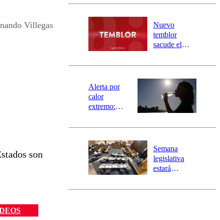
Carahue por
desborde del
río Damas:
nando Villegas
Nuevo
activa
temblor
mensajería
sacude el
SAE
norte del país:
revisa la
magnitud y el
epicentro
Alerta por
calor
extremo:
Senapred
activa Alerta
Temprana
Preventiva en
Semana
Estados son
tres comunas
legislativa
estará
marcada por
el fin de la
tramitación
del proyecto
IDEOS
de