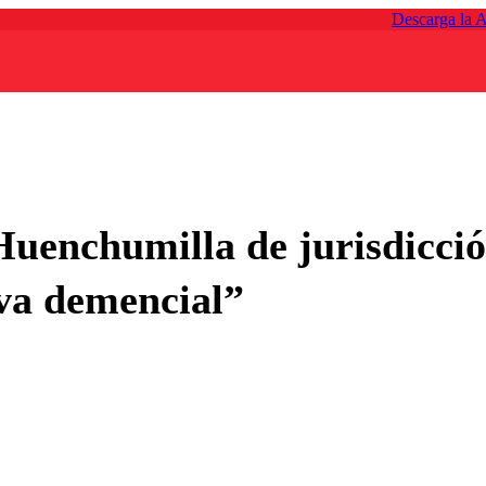
Descarga la 
Huenchumilla de jurisdicci
iva demencial”