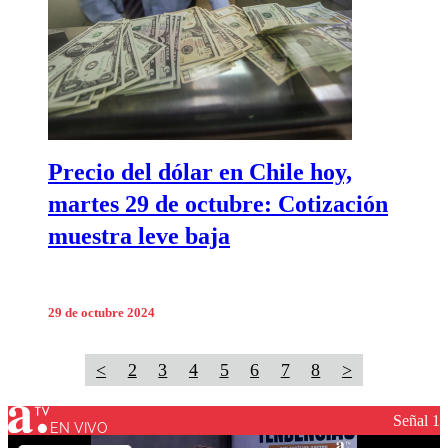
Precio del dólar en Chile hoy,
martes 29 de octubre: Cotización
muestra leve baja
29 de octubre 2024
<
2
3
4
5
6
7
8
>
Señal 1
EN VIVO