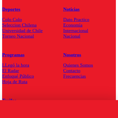
Deportes
Noticias
Colo Colo
Dato Practico
Seleccion Chilena
Economía
Universidad de Chile
Internacional
Torneo Nacional
Nacional
Programas
Nosotros
LLegó la hora
Quienes Somos
El Radar
Contacto
Enfoqué Público
Frecuencias
Hoja de Ruta
Tarifas
Comercial
Tarifas Servel Radio