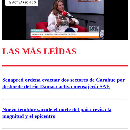
LAS MÁS LEÍDAS
Senapred ordena evacuar dos sectores de Carahue por
desborde del río Damas: activa mensajería SAE
Nuevo temblor sacude el norte del país: revisa la
magnitud y el epicentro