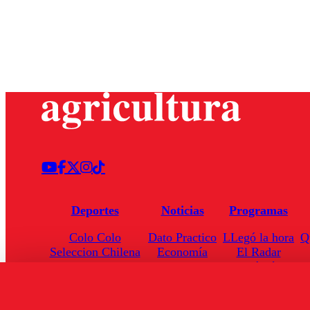
Deportes
Noticias
Programas
Colo Colo
Dato Practico
LLegó la hora
Q
Seleccion Chilena
Economía
El Radar
Universidad de Chile
Internacional
Enfoqué Público
Torneo Nacional
Nacional
Hoja de Ruta