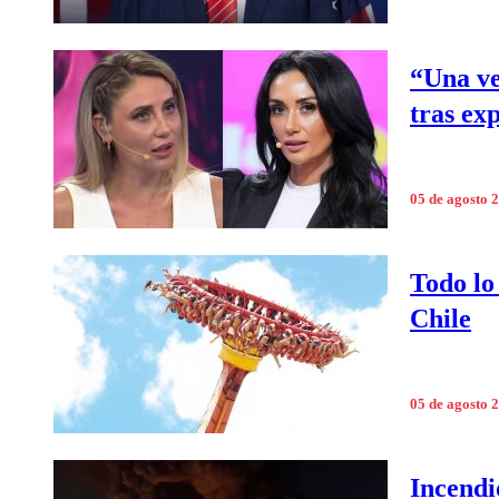
“Una ve
tras ex
05 de agosto 
Todo lo
Chile
05 de agosto 
Incendi