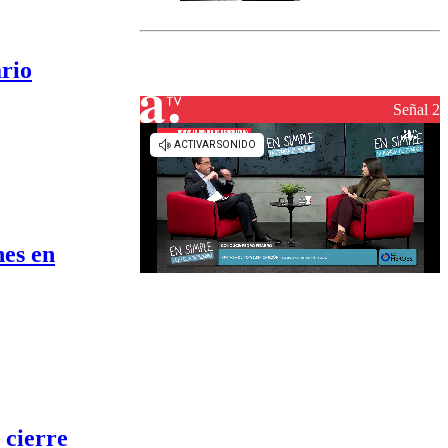
Senapred
activa Alerta
Temprana
rio
Preventiva en
tres comunas
Señal 2
nes en
 cierre