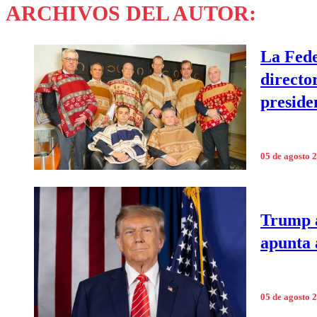
ARCHIVOS DEL AUTOR:
La Fede
directo
preside
05 de agosto 
Trump a
apunta 
05 de agosto 