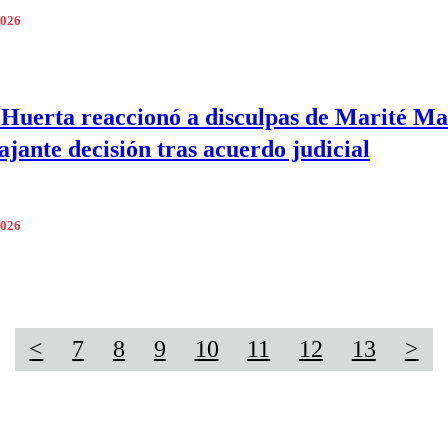
2026
Huerta reaccionó a disculpas de Marité Ma
ajante decisión tras acuerdo judicial
2026
<
7
8
9
10
11
12
13
>