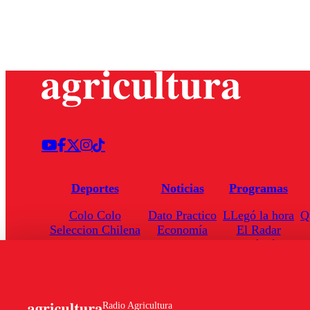
Deportes
Noticias
Programas
Colo Colo
Dato Practico
LLegó la hora
Q
Seleccion Chilena
Economía
El Radar
Universidad de Chile
Internacional
Enfoqué Público
Torneo Nacional
Nacional
Hoja de Ruta
Radio Agricultura