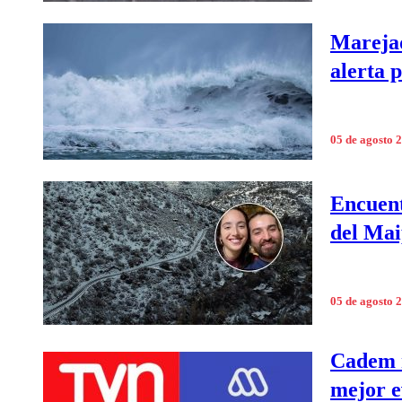
Marejad
alerta p
05 de agosto 
Encuent
del Mai
05 de agosto 
Cadem r
mejor e