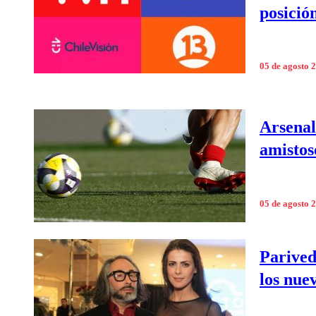
posició
05 de agosto 
Arsenal
amistos
05 de agosto 
Parived
los nue