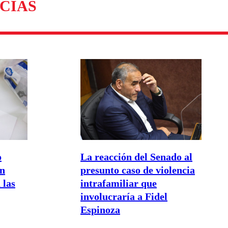
CIAS
o
La reacción del Senado al
un
presunto caso de violencia
 las
intrafamiliar que
involucraría a Fidel
Espinoza