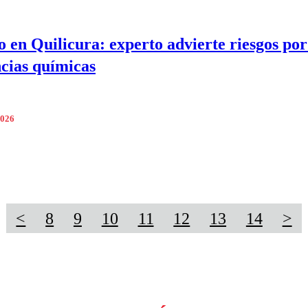
o en Quilicura: experto advierte riesgos po
ncias químicas
2026
<
8
9
10
11
12
13
14
>