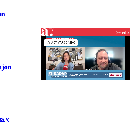
marcada por
el fin de la
an
tramitación
del proyecto
de
reconstrucción
Señal 2
ajón
s y