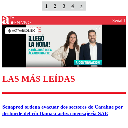
1
2
3
4
>
Señal 1
EN VIVO
LAS MÁS LEÍDAS
Senapred ordena evacuar dos sectores de Carahue por
desborde del río Damas: activa mensajería SAE