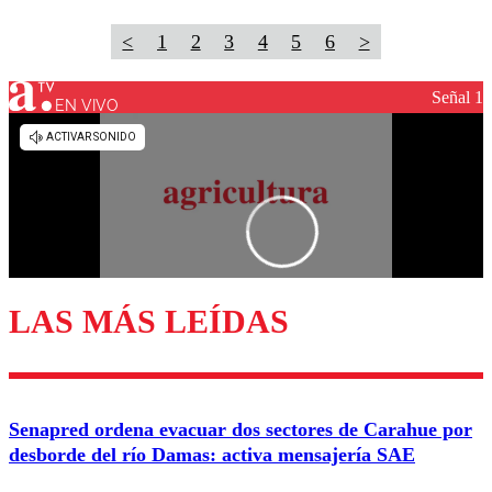
<
1
2
3
4
5
6
>
Señal 1
EN VIVO
LAS MÁS LEÍDAS
Senapred ordena evacuar dos sectores de Carahue por
desborde del río Damas: activa mensajería SAE