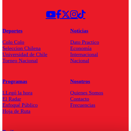
Deportes
Noticias
Colo Colo
Dato Practico
Seleccion Chilena
Economía
Universidad de Chile
Internacional
Torneo Nacional
Nacional
Programas
Nosotros
LLegó la hora
Quienes Somos
El Radar
Contacto
Enfoqué Público
Frecuencias
Hoja de Ruta