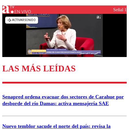
Señal 1
EN VIVO
LAS MÁS LEÍDAS
Senapred ordena evacuar dos sectores de Carahue por
desborde del río Damas: activa mensajería SAE
Nuevo temblor sacude el norte del país: revisa la