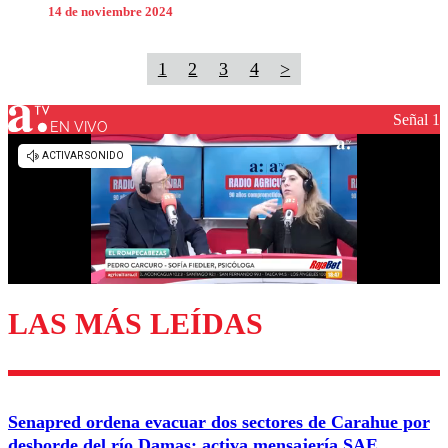
14 de noviembre 2024
1
2
3
4
>
Señal 1
EN VIVO
LAS MÁS LEÍDAS
Senapred ordena evacuar dos sectores de Carahue por
desborde del río Damas: activa mensajería SAE