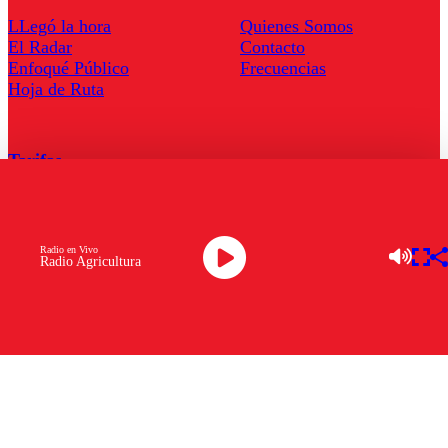
LLegó la hora
Quienes Somos
El Radar
Contacto
Enfoqué Público
Frecuencias
Hoja de Ruta
Tarifas
Comercial
Tarifas Servel Radio
Radio en Vivo
Radio Agricultura
Radio en Vivo
TV en Vivo
Descarga la APP