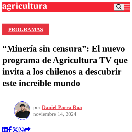
PROGRAMAS
Podcast
“Minería sin censura”: El nuevo
Frecuencias
Agricultura TV
programa de Agricultura TV que
Deportes
invita a los chilenos a descubrir
Entretención
Colo Colo
Noticias
este increíble mundo
Motor
Vida Social
Otros Deportes
Dato Practico
Publicaciones en medios
Seleccion Chilena
Economía
Opinión
Torneo Internacional
Internacional
por
Daniel Parra Roa
Programas
Torneo Nacional
Nacional
noviembre 14, 2024
Comercial
Universidad Católica
Política
Universidad de Chile
Sustentabilidad