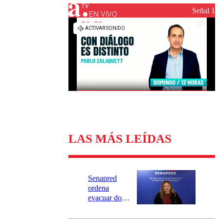
Universidad Católica
Política
Señal 1
Universidad de Chile
Sustentabilidad
EN VIVO
LAS MÁS LEÍDAS
Senapred
ordena
evacuar dos
sectores de
Carahue por