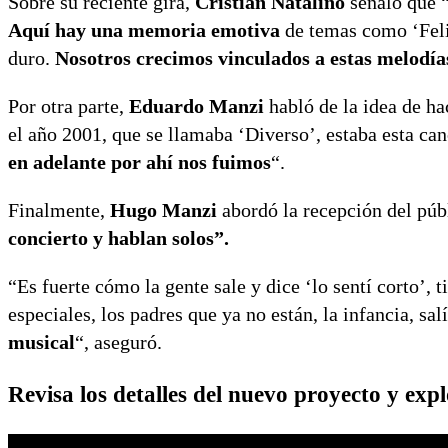
Sobre su reciente gira,
Cristián
Natalino
señaló que “
Aquí hay una memoria emotiva
de temas como ‘Felic
duro.
Nosotros crecimos vinculados a estas melodía
Por otra parte,
Eduardo Manzi
habló de la idea de ha
el año 2001, que se llamaba ‘Diverso’, estaba esta ca
en adelante por ahí nos fuimos
“.
Finalmente,
Hugo Manzi
abordó la recepción del púb
concierto y hablan solos”.
“Es fuerte cómo la gente sale y dice ‘lo sentí corto’
especiales, los padres que ya no están, la infancia, s
musical
“, aseguró.
Revisa los detalles del nuevo proyecto y exp