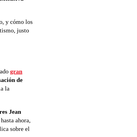
tramitación
del proyecto
de
mo, y cómo los
reconstrucción
tismo, justo
rado
gran
sación de
a la
res Jean
 hasta ahora,
ica sobre el