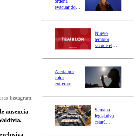
ordena
evacuar dos
sectores de
Carahue por
desborde del
río Damas:
Nuevo
activa
temblor
mensajería
sacude el
SAE
norte del país:
revisa la
magnitud y el
epicentro
Alerta por
calor
extremo:
Senapred
activa Alerta
uras Instagram.
Temprana
Preventiva en
Semana
de ausencia
tres comunas
legislativa
Valdivia.
estará
marcada por
exclusiva
el fin de la