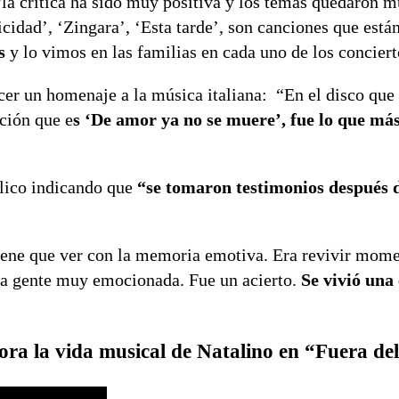
la crítica ha sido muy positiva y los temas quedaron 
idad’, ‘Zingara’, ‘Esta tarde’, son canciones que están
s
y lo vimos en las familias en cada uno de los conciert
cer un homenaje a la música italiana: “En el disco que
nción que e
s ‘De amor ya no se muere’, fue lo que más
lico indicando que
“se tomaron testimonios después 
, tiene que ver con la memoria emotiva. Era revivir mom
alía gente muy emocionada. Fue un acierto.
Se vivió una
lora la vida musical de Natalino en “Fuera d