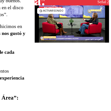
muy buenos.
reconstrucción
Señal 2
 en el disco
os”.
 hicimos en
 nos gustó y
de cada
entos
 experiencia
el Área”: