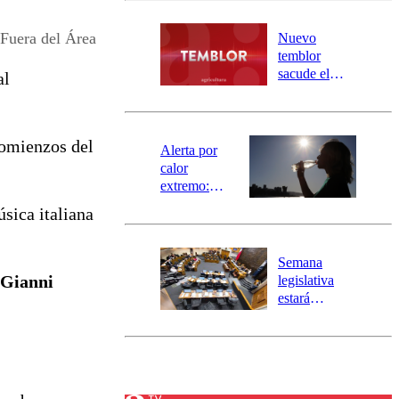
desborde del
río Damas:
 Fuera del Área
Nuevo
activa
temblor
mensajería
sacude el
al
SAE
norte del país:
revisa la
magnitud y el
comienzos del
epicentro
Alerta por
calor
extremo:
Senapred
sica italiana
activa Alerta
Temprana
Preventiva en
Semana
tres comunas
Gianni
legislativa
estará
marcada por
el fin de la
tramitación
del proyecto
de