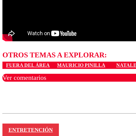
OTROS TEMAS A EXPLORAR:
FUERA DEL ÁREA
MAURICIO PINILLA
NATALI
Ver comentarios
Los comentarios son moder
Nombre
ENTRETENCIÓN