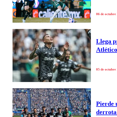
06 de octubre
Llega p
Atlétic
05 de octubre
Pierde 
derrota