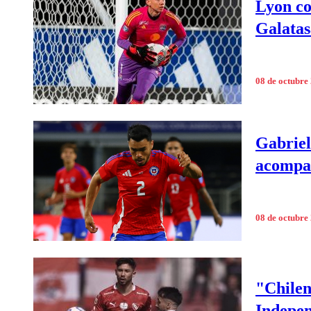
Lyon co
Galata
08 de octubre
Gabriel
acompa
08 de octubre
"Chilen
Indepen