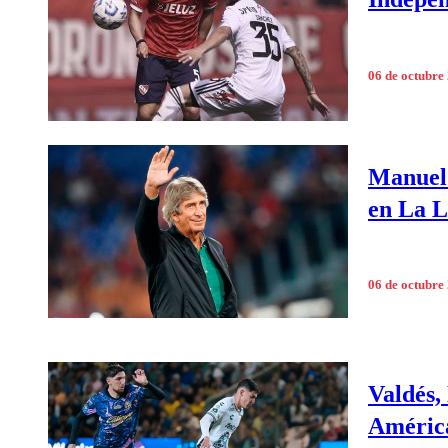
06 de octubre
Manuel 
en La L
06 de octubre
Valdés,
Améric