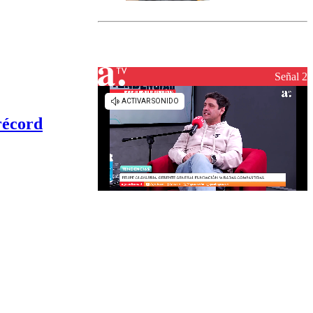
marcada por
el fin de la
tramitación
del proyecto
de
reconstrucción
Señal 2
récord