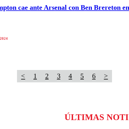
pton cae ante Arsenal con Ben Brereton en
 2024
<
1
2
3
4
5
6
>
ÚLTIMAS NOTI