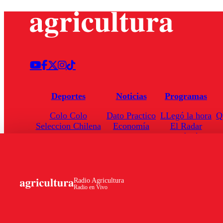
Deportes
Noticias
Programas
Colo Colo
Dato Practico
LLegó la hora
Q
Seleccion Chilena
Economía
El Radar
Universidad de Chile
Internacional
Enfoqué Público
Torneo Nacional
Nacional
Hoja de Ruta
Radio Agricultura
Radio en Vivo