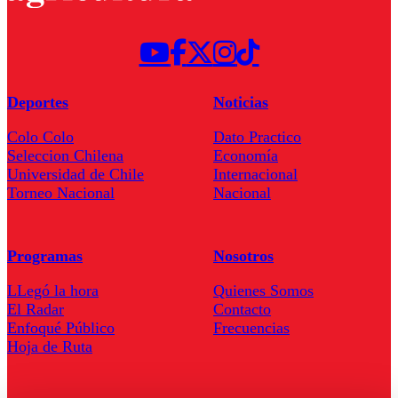
Deportes
Noticias
Colo Colo
Dato Practico
Seleccion Chilena
Economía
Universidad de Chile
Internacional
Torneo Nacional
Nacional
Programas
Nosotros
LLegó la hora
Quienes Somos
El Radar
Contacto
Enfoqué Público
Frecuencias
Hoja de Ruta