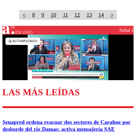
<
8
9
10
11
12
13
14
>
Señal 1
EN VIVO
LAS MÁS LEÍDAS
Senapred ordena evacuar dos sectores de Carahue por
desborde del río Damas: activa mensajería SAE