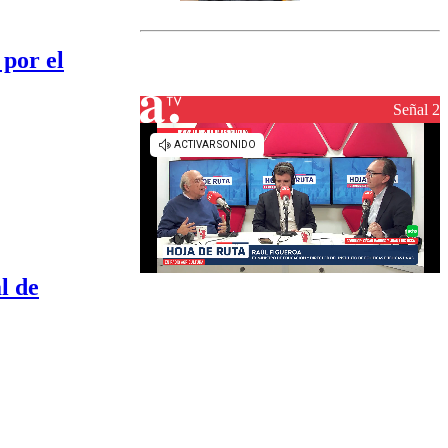
marcada por
el fin de la
tramitación
 por el
del proyecto
de
reconstrucción
Señal 2
l de