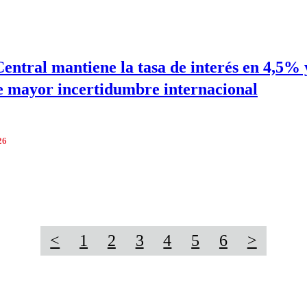
entral mantiene la tasa de interés en 4,5% 
e mayor incertidumbre internacional
26
<
1
2
3
4
5
6
>