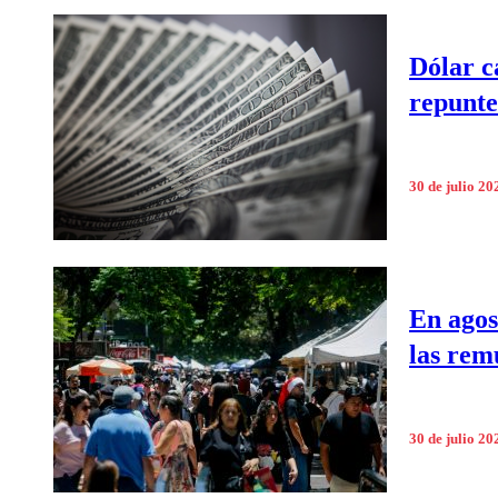
Dólar c
repunte
30 de julio 20
En agos
las rem
30 de julio 20