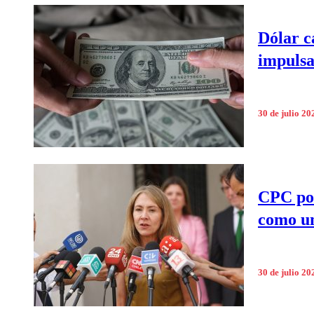
Dólar c
impulsa
30 de julio 20
CPC por
como un
30 de julio 20