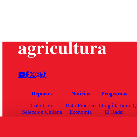
Deportes
Noticias
Programas
Colo Colo
Dato Practico
LLegó la hora
Q
Seleccion Chilena
Economía
El Radar
Universidad de Chile
Internacional
Enfoqué Público
Torneo Nacional
Nacional
Hoja de Ruta