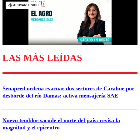
LAS MÁS LEÍDAS
Senapred ordena evacuar dos sectores de Carahue por
desborde del río Damas: activa mensajería SAE
Nuevo temblor sacude el norte del país: revisa la
magnitud y el epicentro