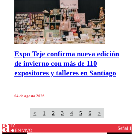
Expo Teje confirma nueva edición
de invierno con más de 110
expositores y talleres en Santiago
04 de agosto 2026
<
1
2
3
4
5
6
>
Señal 1
EN VIVO