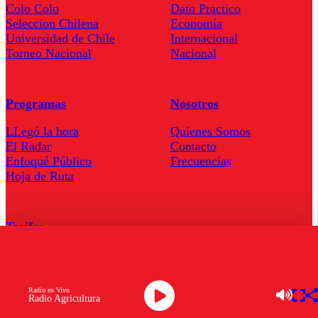
Colo Colo
Dato Practico
Seleccion Chilena
Economía
Universidad de Chile
Internacional
Torneo Nacional
Nacional
Programas
Nosotros
LLegó la hora
Quienes Somos
El Radar
Contacto
Enfoqué Público
Frecuencias
Hoja de Ruta
Tarifas
Comercial
Tarifas Servel Radio
Radio en Vivo
Radio Agricultura