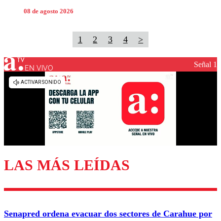
08 de agosto 2026
1
2
3
4
>
Señal 1
EN VIVO
LAS MÁS LEÍDAS
Senapred ordena evacuar dos sectores de Carahue por