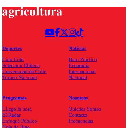
Deportes
Noticias
Colo Colo
Dato Practico
Seleccion Chilena
Economía
Universidad de Chile
Internacional
Torneo Nacional
Nacional
Programas
Nosotros
LLegó la hora
Quienes Somos
El Radar
Contacto
Enfoqué Público
Frecuencias
Hoja de Ruta