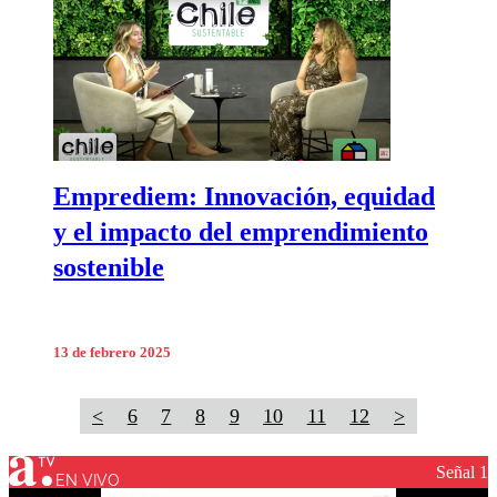
Emprediem: Innovación, equidad
y el impacto del emprendimiento
sostenible
13 de febrero 2025
<
6
7
8
9
10
11
12
>
Señal 1
EN VIVO