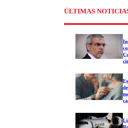
ÚLTIMAS NOTICIA
In
co
Co
ci
Es
d
me
ca
Li
Ro