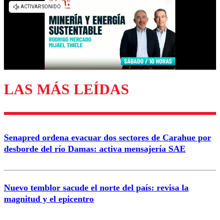
LAS MÁS LEÍDAS
Senapred ordena evacuar dos sectores de Carahue por
desborde del río Damas: activa mensajería SAE
Nuevo temblor sacude el norte del país: revisa la
magnitud y el epicentro