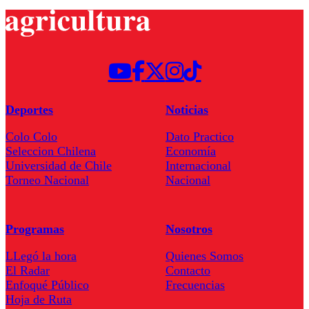
Deportes
Noticias
Colo Colo
Dato Practico
Seleccion Chilena
Economía
Universidad de Chile
Internacional
Torneo Nacional
Nacional
Programas
Nosotros
LLegó la hora
Quienes Somos
El Radar
Contacto
Enfoqué Público
Frecuencias
Hoja de Ruta