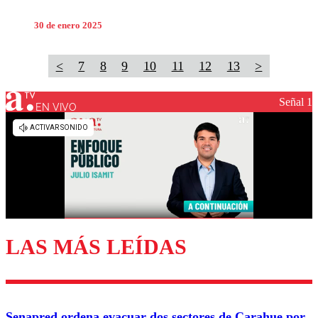
30 de enero 2025
<
7
8
9
10
11
12
13
>
Señal 1
EN VIVO
LAS MÁS LEÍDAS
Senapred ordena evacuar dos sectores de Carahue por