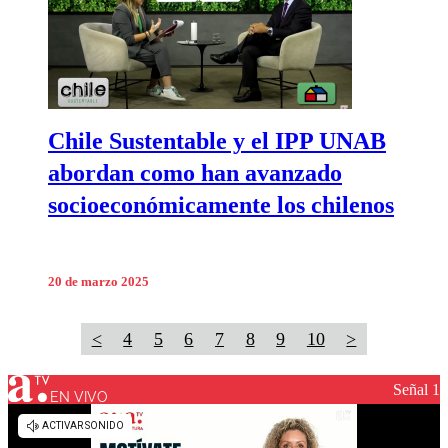
Chile Sustentable y el IPP UNAB
abordan como han avanzado
socioeconómicamente los chilenos
20 de marzo 2025
<
4
5
6
7
8
9
10
>
Señal 1
EN VIVO