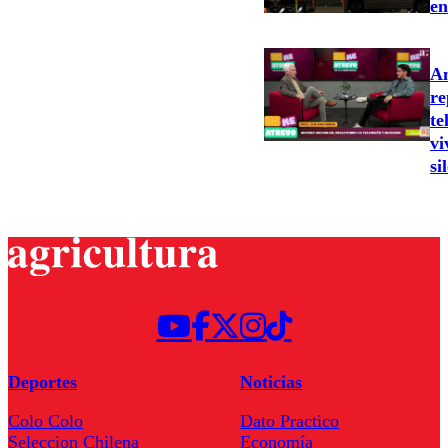
en
An
re
te
vi
si
Deportes
Noticias
Colo Colo
Dato Practico
Seleccion Chilena
Economía