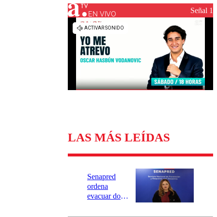
Universidad Católica
Política
Señal 1
Universidad de Chile
Sustentabilidad
EN VIVO
LAS MÁS LEÍDAS
Senapred
ordena
evacuar dos
sectores de
Carahue por