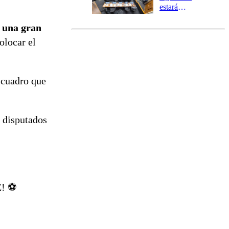
estará
marcada por
e una gran
el fin de la
tramitación
olocar el
del proyecto
de
reconstrucción
 cuadro que
s disputados
! ⚽️