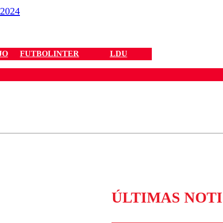
 2024
JO
FUTBOLINTER
LDU
ados para garantizar un diálogo respetuoso.
Correo
Enviar c
ÚLTIMAS NOTI