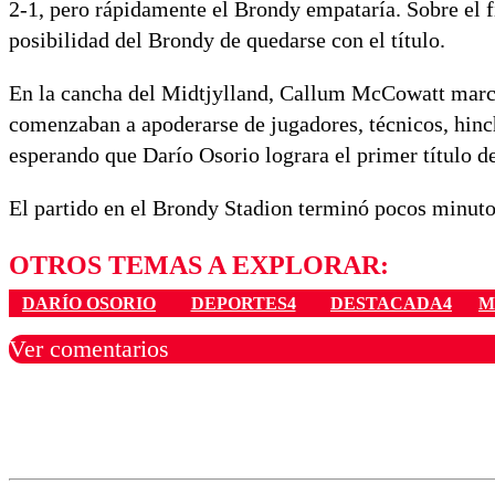
2-1, pero rápidamente el Brondy empataría. Sobre el f
posibilidad del Brondy de quedarse con el título.
En la cancha del Midtjylland, Callum McCowatt marcab
comenzaban a apoderarse de jugadores, técnicos, hinc
esperando que Darío Osorio lograra el primer título de
El partido en el Brondy Stadion terminó pocos minutos
OTROS TEMAS A EXPLORAR:
DARÍO OSORIO
DEPORTES4
DESTACADA4
M
Ver comentarios
Los comentarios son moder
Nombre