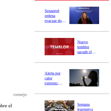
Senapred
ordena
evacuar dos
sectores de
Carahue por
desborde del
río Damas:
Nuevo
activa
temblor
mensajería
sacude el
SAE
norte del país:
revisa la
magnitud y el
epicentro
Alerta por
calor
extremo:
Senapred
activa Alerta
cornejo
Temprana
Preventiva en
Semana
bre el
tres comunas
legislativa