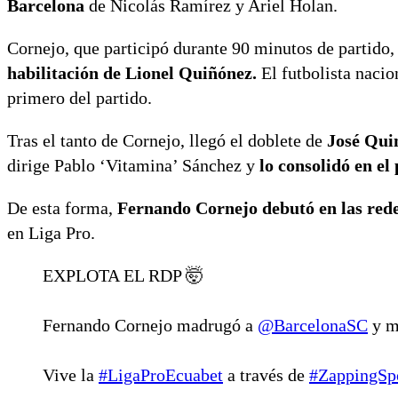
Barcelona
de Nicolás Ramírez y Ariel Holan.
Cornejo, que participó durante 90 minutos de partido
habilitación de Lionel Quiñónez.
El futbolista nacio
primero del partido.
Tras el tanto de Cornejo, llegó el doblete de
José Qui
dirige Pablo ‘Vitamina’ Sánchez y
lo consolidó en el
De esta forma,
Fernando Cornejo debutó en las redes
en Liga Pro.
EXPLOTA EL RDP 🤯
Fernando Cornejo madrugó a
@BarcelonaSC
y m
Vive la
#LigaProEcuabet
a través de
#ZappingSp