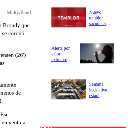
desborde del
río Damas:
Midtjylland
Nuevo
activa
temblor
mensajería
sacude el
un Brondy que
SAE
norte del país:
, se coronó
revisa la
magnitud y el
epicentro
Alerta por
calor
ensen (26′)
extremo:
as
Senapred
activa Alerta
Temprana
Preventiva en
damente
Semana
tres comunas
legislativa
 menos de
estará
).
marcada por
el fin de la
tramitación
 Ese
del proyecto
 en ventaja
de