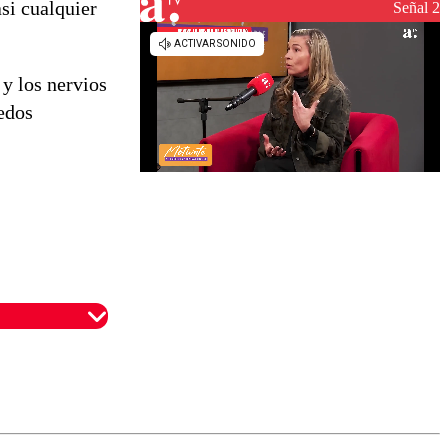
si cualquier
reconstrucción
Señal 2
y los nervios
edos