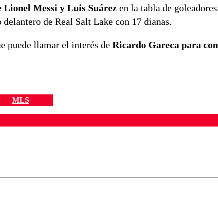
e Lionel Messi y Luis Suárez
en la tabla de goleadore
 delantero de Real Salt Lake con 17 dianas.
e puede llamar el interés de
Ricardo Gareca para cont
MLS
ados para garantizar un diálogo respetuoso.
Correo