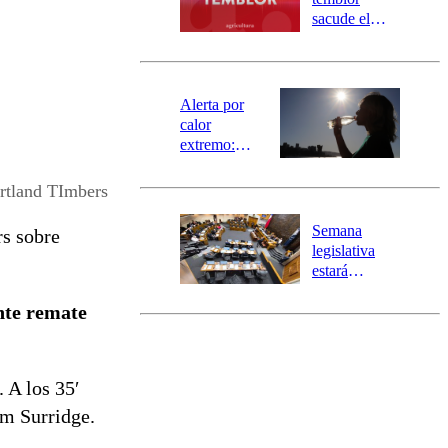
mensajería
sacude el
SAE
norte del país:
revisa la
magnitud y el
epicentro
Alerta por
calor
extremo:
Senapred
activa Alerta
rtland TImbers
Temprana
Preventiva en
Semana
s sobre
tres comunas
legislativa
estará
marcada por
nte remate
el fin de la
tramitación
del proyecto
de
. A los 35′
reconstrucción
am Surridge.