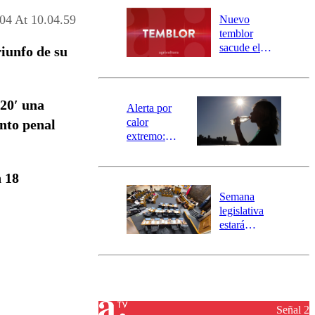
desborde del
río Damas:
04 At 10.04.59
Nuevo
activa
temblor
mensajería
sacude el
riunfo de su
SAE
norte del país:
revisa la
magnitud y el
20′ una
epicentro
Alerta por
calor
ento penal
extremo:
Senapred
activa Alerta
n 18
Temprana
Preventiva en
Semana
tres comunas
legislativa
estará
marcada por
el fin de la
tramitación
del proyecto
de
reconstrucción
Señal 2