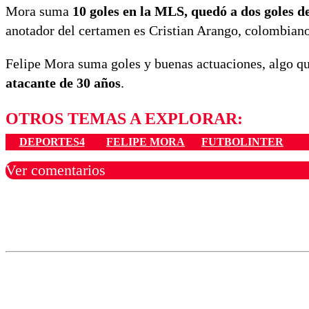
Mora suma
10 goles en la MLS, quedó a dos goles d
anotador del certamen es Cristian Arango, colombiano
Felipe Mora suma goles y buenas actuaciones, algo qu
atacante de 30 años
.
OTROS TEMAS A EXPLORAR:
DEPORTES4
FELIPE MORA
FUTBOLINTER
Ver comentarios
Los comentarios son moder
Nombre