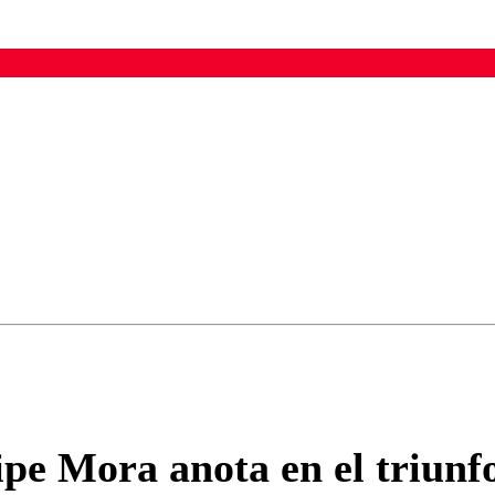
ados para garantizar un diálogo respetuoso.
Correo
Enviar c
ipe Mora anota en el triun