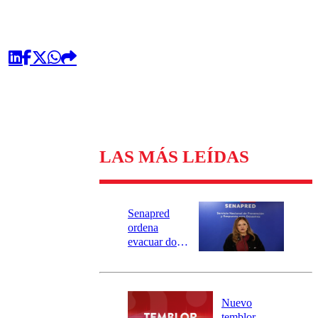
LAS MÁS LEÍDAS
Senapred
ordena
evacuar dos
sectores de
Carahue por
desborde del
río Damas:
Nuevo
activa
temblor