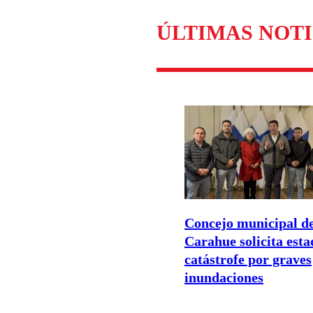
Enviar c
ÚLTIMAS NOTI
Concejo municipal d
Carahue solicita esta
catástrofe por graves
inundaciones