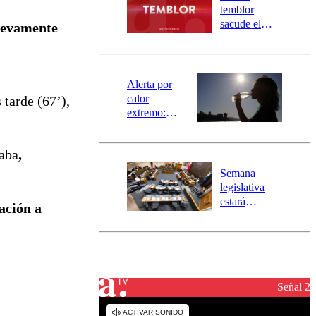
activa
temblor
mensajería
sacude el
nuevamente
SAE
norte del país:
revisa la
magnitud y el
epicentro
Alerta por
calor
 tarde (67’),
extremo:
Senapred
activa Alerta
naba
,
Temprana
Preventiva en
Semana
tres comunas
legislativa
estará
ación a
marcada por
el fin de la
tramitación
del proyecto
de
reconstrucción
Señal 2