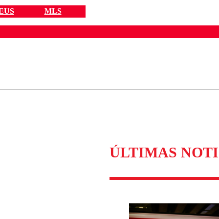
EUS
MLS
ados para garantizar un diálogo respetuoso.
Correo
Enviar c
ÚLTIMAS NOTI