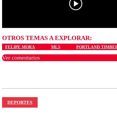
OTROS TEMAS A EXPLORAR:
FELIPE MORA
MLS
PORTLAND TIMBE
Ver comentarios
Los comentarios son moder
Nombre
DEPORTES