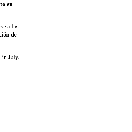
to en
se a los
ción de
in July.