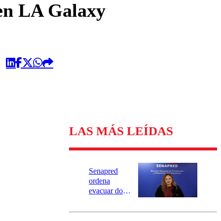
en LA Galaxy
LAS MÁS LEÍDAS
Senapred
ordena
evacuar dos
sectores de
Carahue por
desborde del