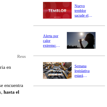
río Damas:
Nuevo
activa
temblor
mensajería
sacude el
SAE
norte del país:
revisa la
magnitud y el
epicentro
Alerta por
calor
extremo:
Senapred
activa Alerta
Reus
Temprana
Preventiva en
Semana
ria en
tres comunas
legislativa
estará
marcada por
se encuentra
el fin de la
tramitación
s,
hasta el
del proyecto
de
reconstrucción