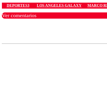
DEPORTES3
LOS ANGELES GALAXY
MARCO R
Ver comentarios
Los comentarios son moder
Nombre