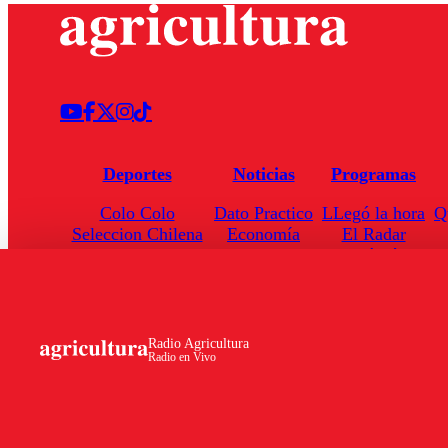
Deportes
Noticias
Programas
Colo Colo
Dato Practico
LLegó la hora
Q
Seleccion Chilena
Economía
El Radar
Universidad de Chile
Internacional
Enfoqué Público
Torneo Nacional
Nacional
Hoja de Ruta
Radio Agricultura
Radio en Vivo