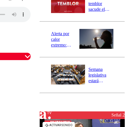
activa
temblor
mensajería
sacude el
SAE
norte del país:
revisa la
magnitud y el
epicentro
Alerta por
calor
extremo:
Senapred
activa Alerta
Temprana
Preventiva en
Semana
tres comunas
legislativa
estará
marcada por
el fin de la
tramitación
del proyecto
de
reconstrucción
Señal 2
omentario