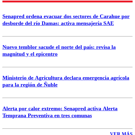
Senapred ordena evacuar dos sectores de Carahue por
Correo
desborde del río Damas: activa mensajería SAE
Nuevo temblor sacude el norte del país: revisa la
magnitud y el epicentro
Enviar comentario
Ministerio de Agricultura declara emergencia agrícola
para la región de Ñuble
Alerta por calor extremo: Senapred activa Alerta
Temprana Preventiva en tres comunas
VER MÁS