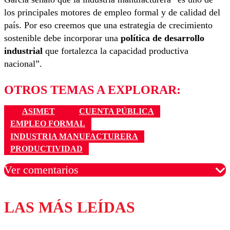
los principales motores de empleo formal y de calidad del
país. Por eso creemos que una estrategia de crecimiento
sostenible debe incorporar una
política de desarrollo
industrial
que fortalezca la capacidad productiva
nacional”.
OTROS TEMAS A EXPLORAR:
ASIMET
CUENTA PÚBLICA
EMPLEO FORMAL
INDUSTRIA MANUFACTURERA
PRODUCTIVIDAD
Ver comentarios
LAS MÁS LEÍDAS
Los comentarios son moderados para garantizar un
diálogo respetuoso.
Nombre