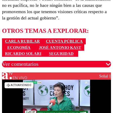
no es pacífica, no le hace ningún bien a las causas que
promovemos los que tenemos visiones críticas respecto a
la gestión del actual gobierno”.
OTROS TEMAS A EXPLORAR:
CARLA RUBILAR
CUENTA PÚBLICA
ECONOMÍA
JOSÉ ANTONIO KAST
RICARDO SOLARI
SEGURIDAD
Ver comentarios
Señal 1
EN VIVO
Los comentarios son moderados para garantizar un
diálogo respetuoso.
Nombre
Correo