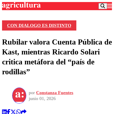
CON DIALOGO ES DISTINTO
Podcast
Rubilar valora Cuenta Pública de
Frecuencias
Agricultura TV
Kast, mientras Ricardo Solari
Deportes
critica metáfora del “país de
Entretención
Colo Colo
Noticias
rodillas”
Motor
Vida Social
Otros Deportes
Dato Practico
Publicaciones en medios
Seleccion Chilena
Economía
Opinión
Torneo Internacional
Internacional
por
Constanza Fuentes
Programas
Torneo Nacional
Nacional
junio 01, 2026
Comercial
Universidad Católica
Política
Universidad de Chile
Sustentabilidad