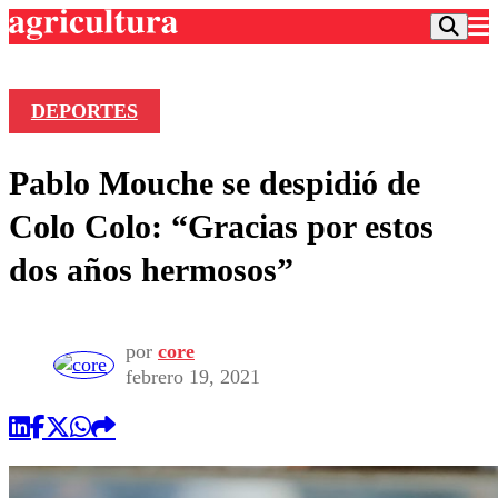
DEPORTES
Podcast
Pablo Mouche se despidió de
Frecuencias
Agricultura TV
Colo Colo: “Gracias por estos
Deportes
dos años hermosos”
Entretención
Colo Colo
Noticias
Motor
Vida Social
Otros Deportes
Dato Practico
por
core
Publicaciones en medios
Seleccion Chilena
Economía
febrero 19, 2021
Opinión
Torneo Internacional
Internacional
Programas
Torneo Nacional
Nacional
Comercial
Universidad Católica
Política
Universidad de Chile
Sustentabilidad