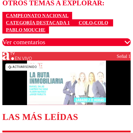
OTROS TEMAS A EXPLORAR:
CAMPEONATO NACIONAL
CATEGORÍA DESTACADA 1
COLO-COLO
PABLO MOUCHE
Ver comentarios
Señal 1
EN VIVO
Los comentarios son moderados para garantizar un
diálogo respetuoso.
Nombre
Correo
LAS MÁS LEÍDAS
Enviar comentario