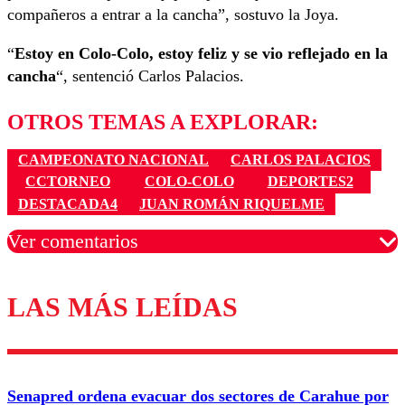
compañeros a entrar a la cancha”, sostuvo la Joya.
“
Estoy en Colo-Colo, estoy feliz y se vio reflejado en la
cancha
“, sentenció Carlos Palacios.
OTROS TEMAS A EXPLORAR:
CAMPEONATO NACIONAL
CARLOS PALACIOS
CCTORNEO
COLO-COLO
DEPORTES2
DESTACADA4
JUAN ROMÁN RIQUELME
Ver comentarios
LAS MÁS LEÍDAS
Los comentarios son moderados para garantizar un
diálogo respetuoso.
Nombre
Senapred ordena evacuar dos sectores de Carahue por
Correo