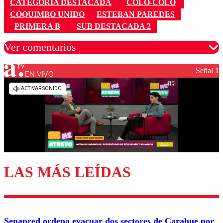
CATEGORÍA DESTACADA
COLO-COLO
COQUIMBO UNIDO
ESTEBAN PAREDES
PRIMERA B
SUB DESTACADA 2
Ver comentarios
Señal 1
EN VIVO
Los comentarios son moderados para garantizar un
diálogo respetuoso.
Nombre
Correo
LAS MÁS LEÍDAS
Enviar comentario
Senapred ordena evacuar dos sectores de Carahue por