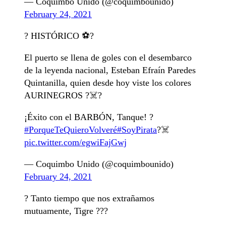
— Coquimbo Unido (@coquimbounido)
February 24, 2021
? HISTÓRICO ⚽️?
El puerto se llena de goles con el desembarco
de la leyenda nacional, Esteban Efraín Paredes
Quintanilla, quien desde hoy viste los colores
AURINEGROS ?☠️?
¡Éxito con el BARBÓN, Tanque! ?
#PorqueTeQuieroVolveré
#SoyPirata
?‍☠️
pic.twitter.com/egwiFajGwj
— Coquimbo Unido (@coquimbounido)
February 24, 2021
? Tanto tiempo que nos extrañamos
mutuamente, Tigre ???