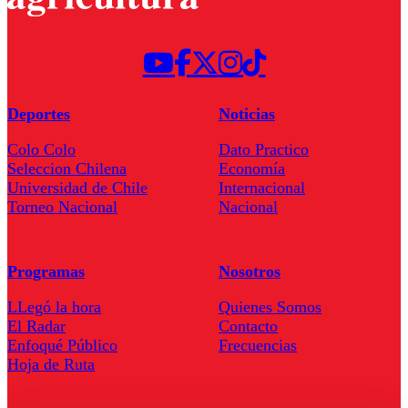
Deportes
Noticias
Colo Colo
Dato Practico
Seleccion Chilena
Economía
Universidad de Chile
Internacional
Torneo Nacional
Nacional
Programas
Nosotros
LLegó la hora
Quienes Somos
El Radar
Contacto
Enfoqué Público
Frecuencias
Hoja de Ruta