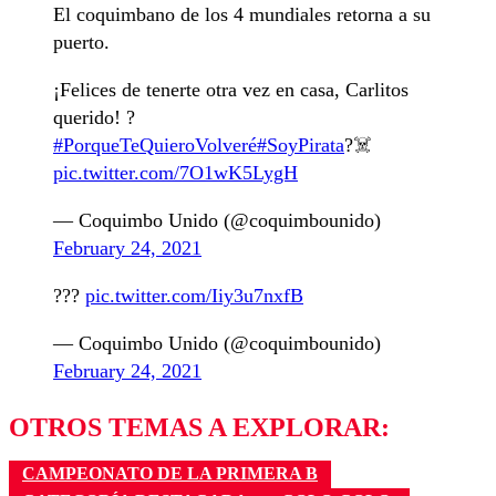
El coquimbano de los 4 mundiales retorna a su
puerto.
¡Felices de tenerte otra vez en casa, Carlitos
querido! ?
#PorqueTeQuieroVolveré
#SoyPirata
?‍☠️
pic.twitter.com/7O1wK5LygH
— Coquimbo Unido (@coquimbounido)
February 24, 2021
???
pic.twitter.com/Iiy3u7nxfB
— Coquimbo Unido (@coquimbounido)
February 24, 2021
OTROS TEMAS A EXPLORAR:
CAMPEONATO DE LA PRIMERA B