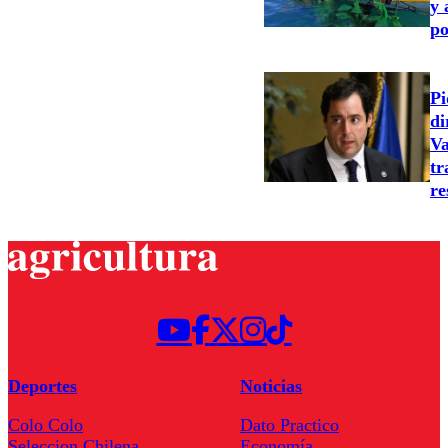
y 
po
Pi
di
Va
tr
re
Deportes
Noticias
Colo Colo
Dato Practico
Seleccion Chilena
Economía