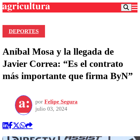
DEPORTES
Podcast
Aníbal Mosa y la llegada de
Frecuencias
Agricultura TV
Javier Correa: “Es el contrato
Deportes
más importante que firma ByN”
Entretención
Colo Colo
Noticias
Motor
Vida Social
Otros Deportes
Dato Practico
Publicaciones en medios
por
Felipe Segura
Seleccion Chilena
Economía
Opinión
julio 03, 2024
Torneo Internacional
Internacional
Programas
Torneo Nacional
Nacional
Comercial
Universidad Católica
Política
Universidad de Chile
Sustentabilidad