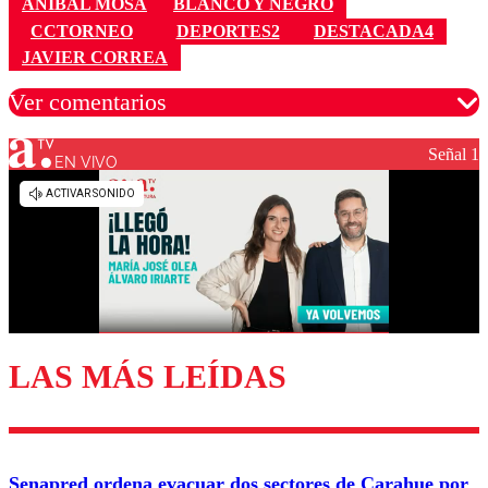
ANÍBAL MOSA
BLANCO Y NEGRO
CCTORNEO
DEPORTES2
DESTACADA4
JAVIER CORREA
Ver comentarios
Señal 1
EN VIVO
Los comentarios son moderados para garantizar un
diálogo respetuoso.
Nombre
Correo
LAS MÁS LEÍDAS
Enviar comentario
Senapred ordena evacuar dos sectores de Carahue por