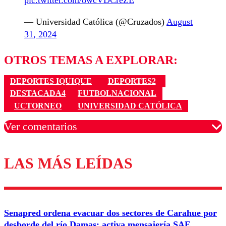
— Universidad Católica (@Cruzados)
August
31, 2024
OTROS TEMAS A EXPLORAR:
DEPORTES IQUIQUE
DEPORTES2
DESTACADA4
FUTBOLNACIONAL
UCTORNEO
UNIVERSIDAD CATÓLICA
Ver comentarios
LAS MÁS LEÍDAS
Los comentarios son moderados para garantizar un
diálogo respetuoso.
Nombre
Senapred ordena evacuar dos sectores de Carahue por
Correo
desborde del río Damas: activa mensajería SAE