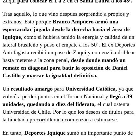
Zuqui
para colocar el 1 a 2 en el Santa Laura a los 48’.
Tras aquello, lo que vino después sorprendió a propios y
extraños. Esto porque
Branco Ampuero armó una
espectacular jugada desde la derecha hacia el área de
Iquique,
como si hubiera tenido la energía y calidad de un
lateral brasileño y puso el empate a los 50’. El ex Deportes
Antofagasta recibió un pase de Zuqui y comenzó a driblear
hasta meterse a la zona penal,
desde donde mandó un
remate en diagonal para batir la oposición de Daniel
Castillo y marcar la igualdad definitiva.
Un
resultado amargo
para
Universidad Católica,
ya que
volvió a perder puntos en el Torneo Nacional y
llegó a 39
unidades, quedando a diez del liderato,
el cual ostenta
Universidad de Chile. Por lo que los deseos de títulos para
la hinchada precordillerana comienzan a esfumarse.
En tanto,
Deportes Iquique
sumó un importante punto de