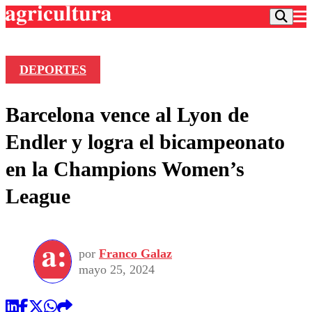
DEPORTES
Podcast
Barcelona vence al Lyon de
Frecuencias
Agricultura TV
Endler y logra el bicampeonato
Deportes
en la Champions Women’s
Entretención
Colo Colo
Noticias
League
Motor
Vida Social
Otros Deportes
Dato Practico
Publicaciones en medios
Seleccion Chilena
Economía
Opinión
Torneo Internacional
Internacional
por
Franco Galaz
Programas
Torneo Nacional
Nacional
mayo 25, 2024
Comercial
Universidad Católica
Política
Universidad de Chile
Sustentabilidad