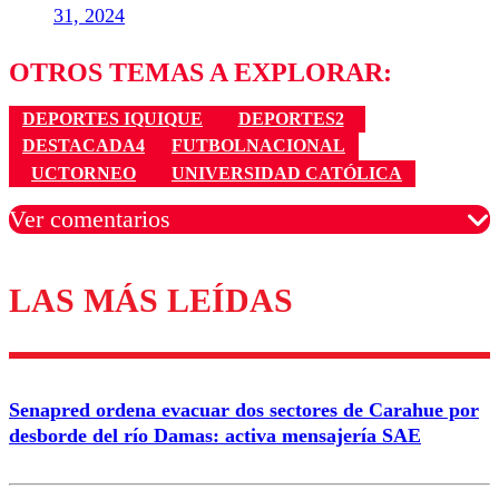
31, 2024
OTROS TEMAS A EXPLORAR:
DEPORTES IQUIQUE
DEPORTES2
DESTACADA4
FUTBOLNACIONAL
UCTORNEO
UNIVERSIDAD CATÓLICA
Ver comentarios
LAS MÁS LEÍDAS
Los comentarios son moderados para garantizar un
diálogo respetuoso.
Nombre
Senapred ordena evacuar dos sectores de Carahue por
Correo
desborde del río Damas: activa mensajería SAE