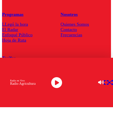
Programas
Nosotros
LLegó la hora
Quienes Somos
El Radar
Contacto
Enfoqué Público
Frecuencias
Hoja de Ruta
Tarifas
Comercial
Tarifas Servel Radio
Radio en Vivo
Radio Agricultura
Radio en Vivo
TV en Vivo
Descarga la APP