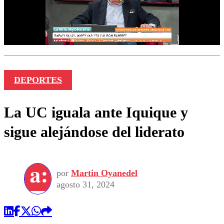
DEPORTES
La UC iguala ante Iquique y
sigue alejándose del liderato
por
Martin Oyanedel
agosto 31, 2024