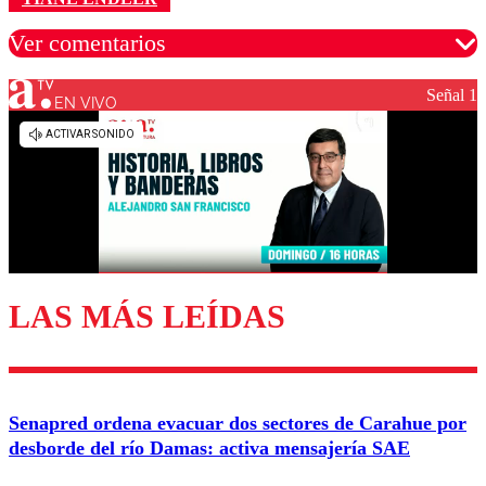
Ver comentarios
Señal 1
EN VIVO
Los comentarios son moderados para garantizar un
diálogo respetuoso.
Nombre
Correo
LAS MÁS LEÍDAS
Enviar comentario
Senapred ordena evacuar dos sectores de Carahue por
desborde del río Damas: activa mensajería SAE