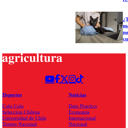
¿T
ma
no
cu
Deportes
Noticias
Colo Colo
Dato Practico
Seleccion Chilena
Economía
Universidad de Chile
Internacional
Torneo Nacional
Nacional