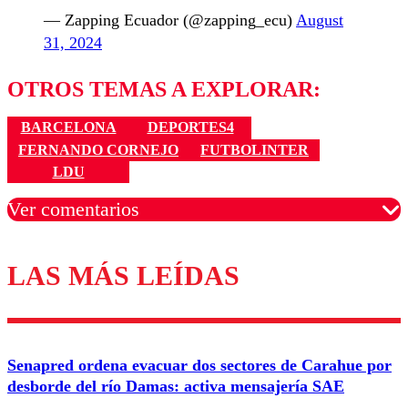
— Zapping Ecuador (@zapping_ecu)
August
31, 2024
OTROS TEMAS A EXPLORAR:
BARCELONA
DEPORTES4
FERNANDO CORNEJO
FUTBOLINTER
LDU
Ver comentarios
LAS MÁS LEÍDAS
Los comentarios son moderados para garantizar un
diálogo respetuoso.
Nombre
Senapred ordena evacuar dos sectores de Carahue por
Correo
desborde del río Damas: activa mensajería SAE