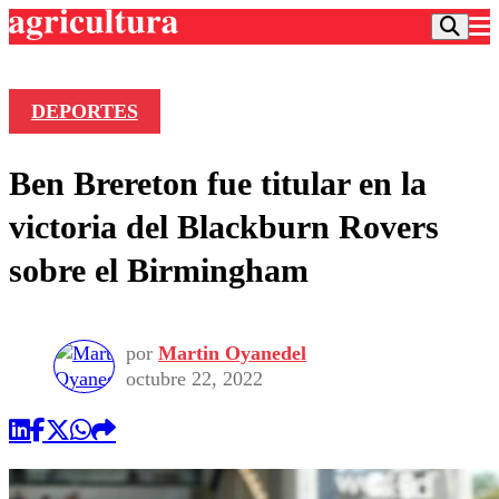
DEPORTES
Podcast
Ben Brereton fue titular en la
Frecuencias
Agricultura TV
victoria del Blackburn Rovers
Deportes
sobre el Birmingham
Entretención
Colo Colo
Noticias
Motor
Vida Social
Otros Deportes
Dato Practico
por
Martin Oyanedel
Publicaciones en medios
Seleccion Chilena
Economía
octubre 22, 2022
Opinión
Torneo Internacional
Internacional
Programas
Torneo Nacional
Nacional
Comercial
Universidad Católica
Política
Universidad de Chile
Sustentabilidad