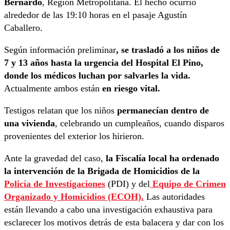
Bernardo
, Región Metropolitana. El hecho ocurrió
alrededor de las 19:10 horas en el pasaje Agustín
Caballero.
Según información preliminar
, se trasladó a los niños de
7 y 13 años hasta la urgencia del Hospital El Pino,
donde los médicos luchan por salvarles la vida.
Actualmente ambos están
en riesgo vital.
Testigos relatan que los niños
permanecían dentro de
una vivienda
, celebrando un cumpleaños, cuando disparos
provenientes del exterior los hirieron.
Ante la gravedad del caso,
la Fiscalía local ha ordenado
la intervención de la Brigada de Homicidios de la
Policía de Investigaciones
(PDI) y del
Equipo de Crimen
Organizado y Homicidios (ECOH).
Las autoridades
están llevando a cabo una investigación exhaustiva para
esclarecer los motivos detrás de esta balacera y dar con los