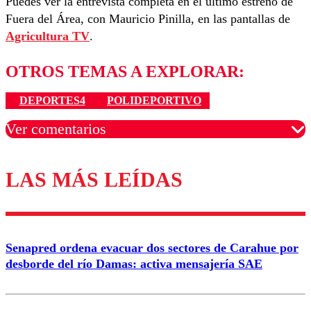
Puedes ver la entrevista completa en el último estreno de
Fuera del Área, con Mauricio Pinilla, en las pantallas de
Agricultura TV
.
OTROS TEMAS A EXPLORAR:
DEPORTES4
POLIDEPORTIVO
Ver comentarios
LAS MÁS LEÍDAS
Los comentarios son moderados para garantizar un
diálogo respetuoso.
Nombre
Senapred ordena evacuar dos sectores de Carahue por
Correo
desborde del río Damas: activa mensajería SAE