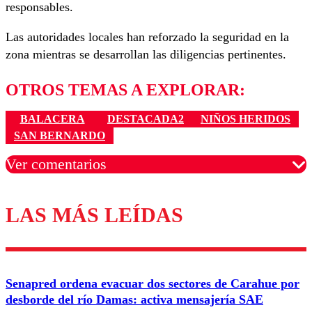
responsables.
Las autoridades locales han reforzado la seguridad en la
zona mientras se desarrollan las diligencias pertinentes.
OTROS TEMAS A EXPLORAR:
BALACERA
DESTACADA2
NIÑOS HERIDOS
SAN BERNARDO
Ver comentarios
LAS MÁS LEÍDAS
Los comentarios son moderados para garantizar un
diálogo respetuoso.
Nombre
Senapred ordena evacuar dos sectores de Carahue por
Correo
desborde del río Damas: activa mensajería SAE