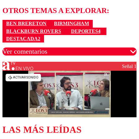
OTROS TEMAS A EXPLORAR:
BEN BRERETON
BIRMINGHAM
BLACKBURN ROVERS
DEPORTES4
DESTACADA2
Ver comentarios
Señal 1
EN VIVO
Los comentarios son moderados para garantizar un
diálogo respetuoso.
Nombre
Correo
LAS MÁS LEÍDAS