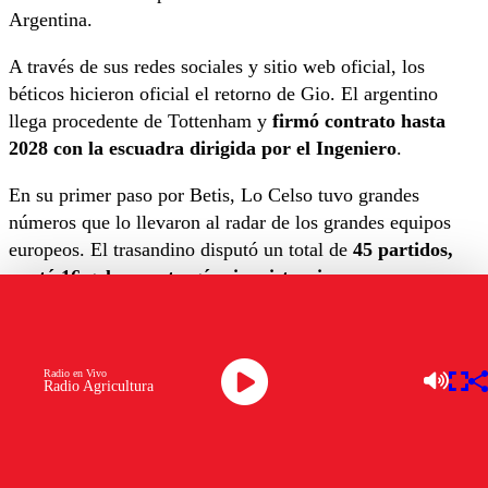
Argentina.
A través de sus redes sociales y sitio web oficial, los
béticos hicieron oficial el retorno de Gio. El argentino
llega procedente de Tottenham y
firmó contrato hasta
2028 con la escuadra dirigida por el Ingeniero
.
En su primer paso por Betis, Lo Celso tuvo grandes
números que lo llevaron al radar de los grandes equipos
europeos. El trasandino disputó un total de
45 partidos,
anotó 16 goles y entregó seis asistencias.
El equipo comandado por Manuel Pellegrini tendrá la
misión de competir en tres frentes. El cuadro que hace de
local en el Benito Villamarín piensa en
La Liga, Copa del
Radio en Vivo
Radio Agricultura
Rey y UEFA Conference League.
📣 OFICIAL | El
#RealBetis
y el Tottenham
Hotspur acuerdan el traspaso de Giovani Lo