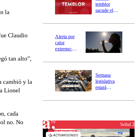
activa
temblor
mensajería
sacude el
n la
SAE
norte del país:
revisa la
magnitud y el
 fue Claudio
epicentro
Alerta por
calor
extremo:
Senapred
gó tan alto”,
activa Alerta
Temprana
Preventiva en
Semana
tres comunas
a cambió y la
legislativa
estará
 a Lionel
marcada por
el fin de la
tramitación
del proyecto
ón, cada
de
bol no. No
reconstrucción
Señal 2