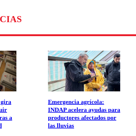
omentario
CIAS
gira
Emergencia agrícola:
uir
INDAP acelera ayudas para
as a
productores afectados por
d
las lluvias