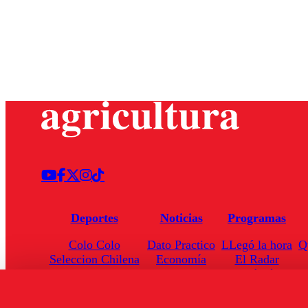
Deportes
Noticias
Programas
Colo Colo
Dato Practico
LLegó la hora
Q
Seleccion Chilena
Economía
El Radar
Universidad de Chile
Internacional
Enfoqué Público
Torneo Nacional
Nacional
Hoja de Ruta