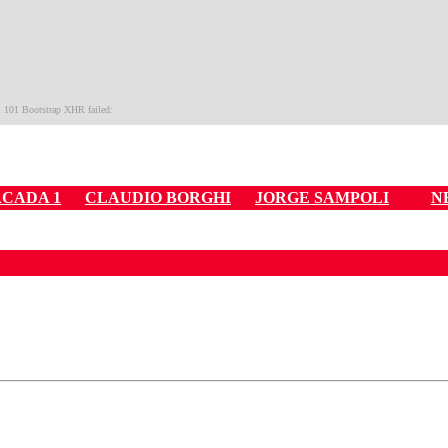
CADA 1
CLAUDIO BORGHI
JORGE SAMPOLI
N
ados para garantizar un diálogo respetuoso.
Correo