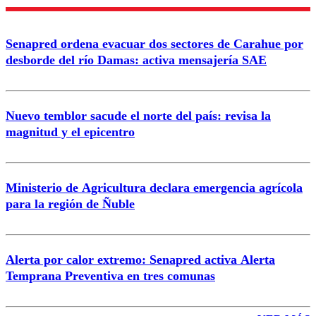
Enviar comentario
Senapred ordena evacuar dos sectores de Carahue por
desborde del río Damas: activa mensajería SAE
Nuevo temblor sacude el norte del país: revisa la
magnitud y el epicentro
Ministerio de Agricultura declara emergencia agrícola
para la región de Ñuble
Alerta por calor extremo: Senapred activa Alerta
Temprana Preventiva en tres comunas