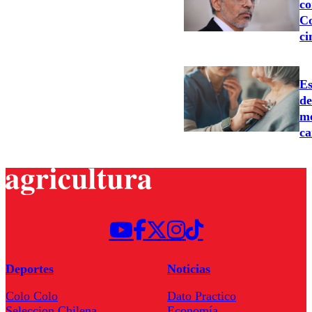
co
Co
ci
Es
d
me
ca
Deportes
Noticias
Colo Colo
Dato Practico
Seleccion Chilena
Economía