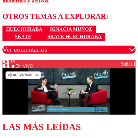
modernos y activos.
OTROS TEMAS A EXPLORAR:
HUECHURABA
IGNACIA MUÑOZ
SKATE
SKATE HUECHURABA
Ver comentarios
Señal 1
EN VIVO
Los comentarios son moderados para garantizar un
diálogo respetuoso.
Nombre
Correo
LAS MÁS LEÍDAS