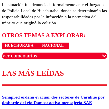
La situación fue denunciada formalmente ante el Juzgado
de Policía Local de Huechuraba, donde se determinarán las
responsabilidades por la infracción a la normativa del
tránsito que originó la colisión.
OTROS TEMAS A EXPLORAR:
HUECHURABA
NACIONAL
Ver comentarios
LAS MÁS LEÍDAS
Los comentarios son moderados para garantizar un
diálogo respetuoso.
Nombre
Senapred ordena evacuar dos sectores de Carahue por
Correo
desborde del río Damas: activa mensajería SAE