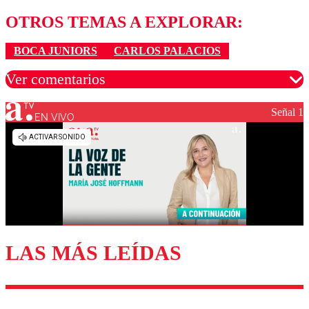
OTROS TEMAS A EXPLORAR:
BOCA JUNIORS
CARLOS PALACIOS
Ver comentarios
Señal 1
EN VIVO
Los comentarios son moderados para garantizar un
diálogo respetuoso.
Nombre
Correo
LAS MÁS LEÍDAS
Enviar comentario