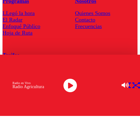
Programas
Nosotros
LLegó la hora
Quienes Somos
El Radar
Contacto
Enfoqué Público
Frecuencias
Hoja de Ruta
Tarifas
Comercial
Tarifas Servel Radio
Radio en Vivo
Radio Agricultura
Radio en Vivo
TV en Vivo
Descarga la APP