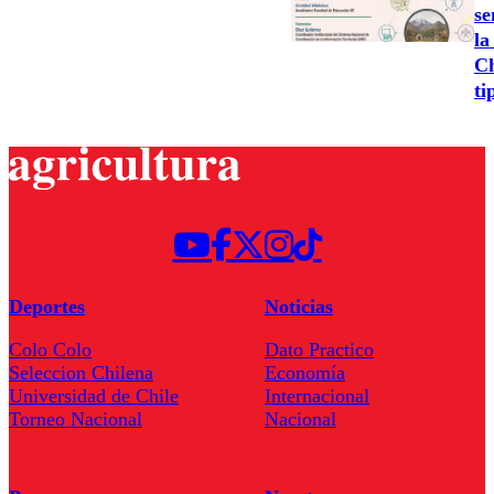
se
la
Ch
ti
Deportes
Noticias
Colo Colo
Dato Practico
Seleccion Chilena
Economía
Universidad de Chile
Internacional
Torneo Nacional
Nacional