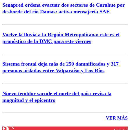
Senapred ordena evacuar dos sectores de Carahue por
desborde del río Damas: activa mensajería SAE
Vuelve la lluvia a la Región Metropolitana: este es el
pronóstico de la DMC para este viernes
Sistema frontal deja más de 250 damnificados y 317
personas aisladas entre Valparaíso y Los Ríos
Nuevo temblor sacude el norte del país: revisa la
magnitud y el epicentro
VER MÁS