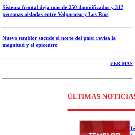
Sistema frontal deja más de 250 damnificados y 317
personas aisladas entre Valparaíso y Los Ríos
Nuevo temblor sacude el norte del país: revisa la
magnitud y el epicentro
VER MÁS
ÚLTIMAS NOTICIA
Te